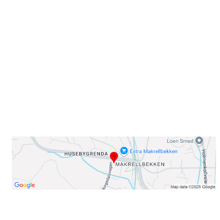
Sammen blir vi best!
Sørkedalsveien 106,
0378 Oslo
E-post: info@njaard.no
Telefon:
23 22 22 50
Organisasjonsnummer: 971435577
Her finner du oss