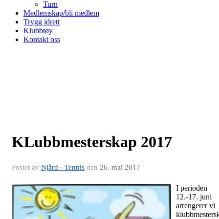
Turn
Medlemskap/bli medlem
Trygg idrett
Klubbtøy
Kontakt oss
KLubbmesterskap 2017
Postet av
Njård - Tennis
den
26. mai 2017
I perioden
12.-17. juni
arrengerer vi
klubbmesters