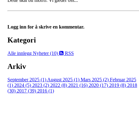
Dette skal bli morro. Vi gleder oss...
Logg inn for å skrive en kommentar.
Kategori
Alle innlegg
Nyheter (10)
RSS
Arkiv
September 2025 (1)
August 2025 (1)
Mars 2025 (2)
Februar 2025
(1)
2024 (5)
2023 (2)
2022 (8)
2021 (16)
2020 (17)
2019 (8)
2018
(30)
2017 (39)
2016 (1)
Velkommen til Njård