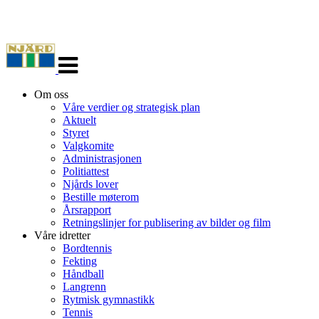
Veksle
navigasjon
Om oss
Våre verdier og strategisk plan
Aktuelt
Styret
Valgkomite
Administrasjonen
Politiattest
Njårds lover
Bestille møterom
Årsrapport
Retningslinjer for publisering av bilder og film
Våre idretter
Bordtennis
Fekting
Håndball
Langrenn
Rytmisk gymnastikk
Tennis