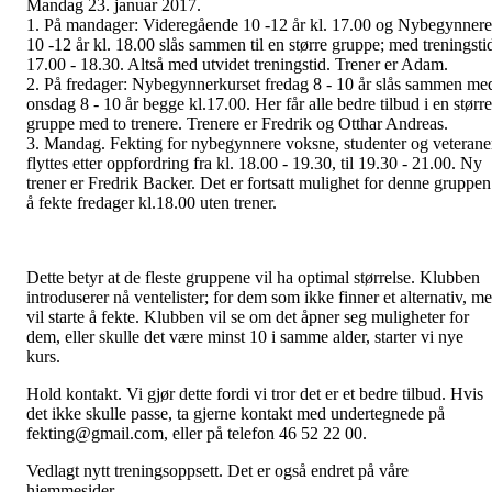
Mandag 23. januar 2017.
1. På mandager: Videregående 10 -12 år kl. 17.00 og Nybegynnere
10 -12 år kl. 18.00 slås sammen til en større gruppe; med treningsti
17.00 - 18.30. Altså med utvidet treningstid. Trener er Adam.
2. På fredager: Nybegynnerkurset fredag 8 - 10 år slås sammen me
onsdag 8 - 10 år begge kl.17.00. Her får alle bedre tilbud i en større
gruppe med to trenere. Trenere er Fredrik og Otthar Andreas.
3. Mandag. Fekting for nybegynnere voksne, studenter og veterane
flyttes etter oppfordring fra kl. 18.00 - 19.30, til 19.30 - 21.00. Ny
trener er Fredrik Backer. Det er fortsatt mulighet for denne gruppen
å fekte fredager kl.18.00 uten trener.
Dette betyr at de fleste gruppene vil ha optimal størrelse. Klubben
introduserer nå ventelister; for dem som ikke finner et alternativ, m
vil starte å fekte. Klubben vil se om det åpner seg muligheter for
dem, eller skulle det være minst 10 i samme alder, starter vi nye
kurs.
Hold kontakt. Vi gjør dette fordi vi tror det er et bedre tilbud. Hvis
det ikke skulle passe, ta gjerne kontakt med undertegnede på
fekting@gmail.com, eller på telefon 46 52 22 00.
Vedlagt nytt treningsoppsett. Det er også endret på våre
hjemmesider.