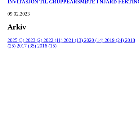
INVITASJON TIL GRUPPEÅRSMØTE I NJÅRD FEKTIN
09.02.2023
Arkiv
2025 (3)
2023 (2)
2022 (11)
2021 (13)
2020 (14)
2019 (24)
2018
(25)
2017 (35)
2016 (15)
Velkommen til Njård
Sammen blir vi best!
Sørkedalsveien 106,
0378 Oslo
E-post: info@njaard.no