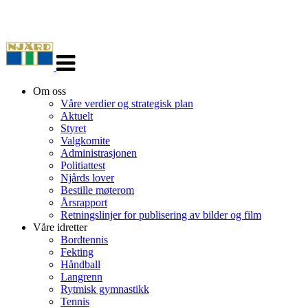
Veksle
navigasjon
Om oss
Våre verdier og strategisk plan
Aktuelt
Styret
Valgkomite
Administrasjonen
Politiattest
Njårds lover
Bestille møterom
Årsrapport
Retningslinjer for publisering av bilder og film
Våre idretter
Bordtennis
Fekting
Håndball
Langrenn
Rytmisk gymnastikk
Tennis