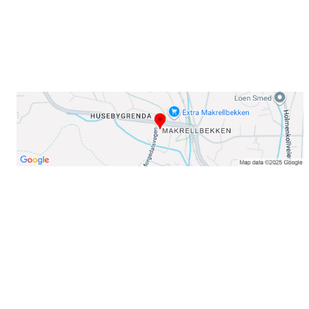
Telefon:
23 22 22 50
Organisasjonsnummer: 971435577
Her finner du oss