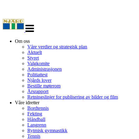
Veksle
navigasjon
Om oss
Våre verdier og strategisk plan
Aktuelt
Styret
Valgkomite
Administrasjonen
Politiattest
Njårds lover
Bestille møterom
Årsrapport
Retningslinjer for publisering av bilder og film
Våre idretter
Bordtennis
Fekting
Håndball
Langrenn
Rytmisk gymnastikk
Tennis