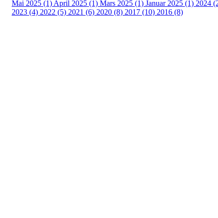
Mai 2025 (1)
April 2025 (1)
Mars 2025 (1)
Januar 2025 (1)
2024 (
2023 (4)
2022 (5)
2021 (6)
2020 (8)
2017 (10)
2016 (8)
Velkommen til Njård
Sammen blir vi best!
Sørkedalsveien 106,
0378 Oslo
E-post: info@njaard.no
Telefon:
23 22 22 50
Organisasjonsnummer: 971435577
Her finner du oss