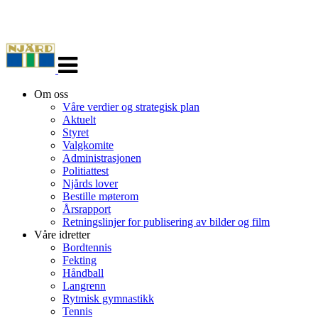
Veksle
navigasjon
Om oss
Våre verdier og strategisk plan
Aktuelt
Styret
Valgkomite
Administrasjonen
Politiattest
Njårds lover
Bestille møterom
Årsrapport
Retningslinjer for publisering av bilder og film
Våre idretter
Bordtennis
Fekting
Håndball
Langrenn
Rytmisk gymnastikk
Tennis