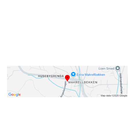
Sørkedalsveien 106,
0378 Oslo
E-post: info@njaard.no
Telefon:
23 22 22 50
Organisasjonsnummer: 971435577
Her finner du oss