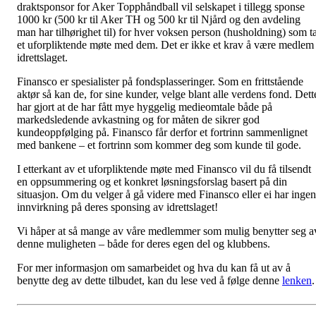
draktsponsor for Aker Topphåndball vil selskapet i tillegg sponse
1000 kr (500 kr til Aker TH og 500 kr til Njård og den avdeling
man har tilhørighet til) for hver voksen person (husholdning) som t
et uforpliktende møte med dem. Det er ikke et krav å være medlem 
idrettslaget.
Finansco er spesialister på fondsplasseringer. Som en frittstående
aktør så kan de, for sine kunder, velge blant alle verdens fond. Dett
har gjort at de har fått mye hyggelig medieomtale både på
markedsledende avkastning og for måten de sikrer god
kundeoppfølging på. Finansco får derfor et fortrinn sammenlignet
med bankene – et fortrinn som kommer deg som kunde til gode.
I etterkant av et uforpliktende møte med Finansco vil du få tilsendt
en oppsummering og et konkret løsningsforslag basert på din
situasjon. Om du velger å gå videre med Finansco eller ei har ingen
innvirkning på deres sponsing av idrettslaget!
Vi håper at så mange av våre medlemmer som mulig benytter seg a
denne muligheten – både for deres egen del og klubbens.
For mer informasjon om samarbeidet og hva du kan få ut av å
benytte deg av dette tilbudet, kan du lese ved å følge denne
lenken
.