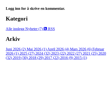
Logg inn for å skrive en kommentar.
Kategori
Alle innlegg
Nyheter (7)
RSS
Arkiv
Juni 2026 (2)
Mai 2026 (1)
April 2026 (4)
Mars 2026 (6)
Februar
2026 (1)
2025 (27)
2024 (32)
2023 (22)
2022 (27)
2021 (25)
2020
(32)
2019 (30)
2018 (29)
2017 (22)
2016 (9)
2015 (1)
Velkommen til Njård
Sammen blir vi best!