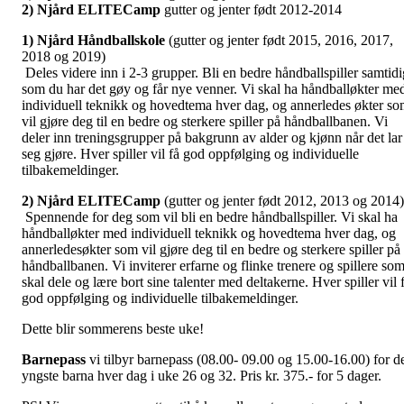
2) Njård ELITECamp
gutter og jenter født 2012-2014
1) Njård Håndballskole
(gutter og jenter født 2015, 2016, 2017,
2018 og 2019)
Deles videre inn i 2-3 grupper. Bli en bedre håndballspiller samtidi
som du har det gøy og får nye venner. Vi skal ha håndballøkter me
individuell teknikk og hovedtema hver dag, og annerledes økter s
vil gjøre deg til en bedre og sterkere spiller på håndballbanen. Vi
deler inn treningsgrupper på bakgrunn av alder og kjønn når det lar
seg gjøre. Hver spiller vil få god oppfølging og individuelle
tilbakemeldinger.
2) Njård ELITECamp
(gutter og jenter født 2012, 2013 og 2014
Spennende for deg som vil bli en bedre håndballspiller. Vi skal ha
håndballøkter med individuell teknikk og hovedtema hver dag, og
annerledesøkter som vil gjøre deg til en bedre og sterkere spiller på
håndballbanen. Vi inviterer erfarne og flinke trenere og spillere so
skal dele og lære bort sine talenter med deltakerne. Hver spiller vil 
god oppfølging og individuelle tilbakemeldinger.
Dette blir sommerens beste uke!
Barnepass
vi tilbyr barnepass (08.00- 09.00 og 15.00-16.00) for d
yngste barna hver dag i uke 26 og 32.
Pris kr. 375.- for 5 dager.