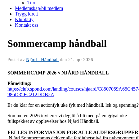
Turn
Medlemskap/bli medlem
Trygg idrett
Klubbtøy
Kontakt oss
Sommercamp håndball
Postet av
Njård - Håndball
den
21. apr 2026
SOMMERCAMP 2026 // NJÅRD HÅNDBALL
Påmelding:
https://club.spond.com/landing/courses/njaard/C8507059A65C457
986D35FC212DDB2A
Er du klar for en actionfylt uke fylt med håndball, lek og spenning?
Sommeren 2026 inviterer vi deg til å bli med på en gøyal uke
fullspekket av opplevelser hos Njård Håndball.
FELLES INFORMASJON FOR ALLE ALDERSGRUPPER
Njård Sommercamps dekker alle ferdighetsnivå fra nybegynnere ti