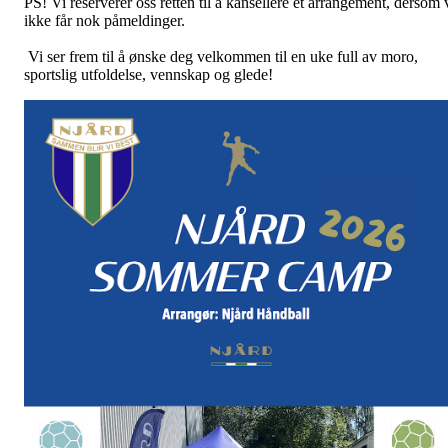
PS! Vi reserverer oss retten til å kansellere et arrangement, dersom 
ikke får nok påmeldinger.
Vi ser frem til å ønske deg velkommen til en uke full av moro,
sportslig utfoldelse, vennskap og glede!