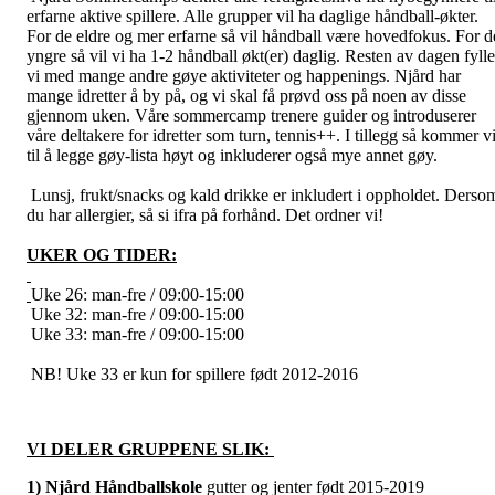
erfarne aktive spillere. Alle grupper vil ha daglige håndball-økter.
For de eldre og mer erfarne så vil håndball være hovedfokus. For d
yngre så vil vi ha 1-2 håndball økt(er) daglig. Resten av dagen fylle
vi med mange andre gøye aktiviteter og happenings. Njård har
mange idretter å by på, og vi skal få prøvd oss på noen av disse
gjennom uken. Våre sommercamp trenere guider og introduserer
våre deltakere for idretter som turn, tennis++. I tillegg så kommer v
til å legge gøy-lista høyt og inkluderer også mye annet gøy.
Lunsj, frukt/snacks og kald drikke er inkludert i oppholdet. Derso
du har allergier, så si ifra på forhånd. Det ordner vi!
UKER OG TIDER:
Uke 26: man-fre / 09:00-15:00
Uke 32: man-fre / 09:00-15:00
Uke 33: man-fre / 09:00-15:00
NB! Uke 33 er kun for spillere født 2012-2016
VI DELER GRUPPENE SLIK:
1) Njård Håndballskole
gutter og jenter født 2015-2019