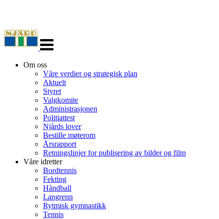
Veksle
navigasjon
Om oss
Våre verdier og strategisk plan
Aktuelt
Styret
Valgkomite
Administrasjonen
Politiattest
Njårds lover
Bestille møterom
Årsrapport
Retningslinjer for publisering av bilder og film
Våre idretter
Bordtennis
Fekting
Håndball
Langrenn
Rytmisk gymnastikk
Tennis