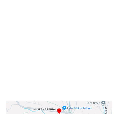
Velkommen til Njård
Sammen blir vi best!
Sørkedalsveien 106,
0378 Oslo
E-post: info@njaard.no
Telefon:
23 22 22 50
Organisasjonsnummer: 971435577
Her finner du oss