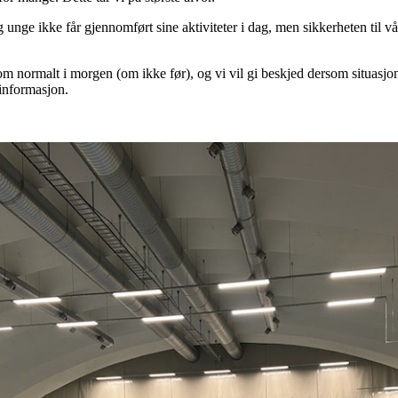
g unge ikke får gjennomført sine aktiviteter i dag, men sikkerheten til vå
som normalt i morgen (om ikke før), og vi vil gi beskjed dersom situasjo
 informasjon.