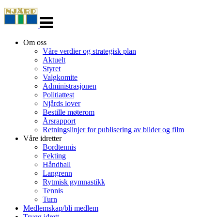
Veksle
navigasjon
Om oss
Våre verdier og strategisk plan
Aktuelt
Styret
Valgkomite
Administrasjonen
Politiattest
Njårds lover
Bestille møterom
Årsrapport
Retningslinjer for publisering av bilder og film
Våre idretter
Bordtennis
Fekting
Håndball
Langrenn
Rytmisk gymnastikk
Tennis
Turn
Medlemskap/bli medlem
Trygg idrett