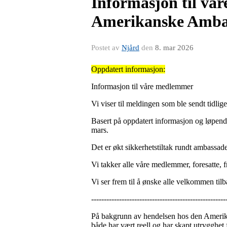
Informasjon til vå
Amerikanske Amba
Postet av
Njård
den
8. mar 2026
Oppdatert informasjon:
Informasjon til våre medlemmer
Vi viser til meldingen som ble sendt tidl
Basert på oppdatert informasjon og løpende
mars.
Det er økt sikkerhetstiltak rundt ambassaden 
Vi takker alle våre medlemmer, foresatte, fr
Vi ser frem til å ønske alle velkommen tilbak
-----------------------------------------------------
På bakgrunn av hendelsen hos den Amerikans
både har vært reell og har skapt utrygghet f