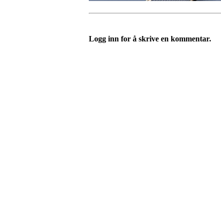
Logg inn for å skrive en kommentar.
Velkommen til Njård
Sammen blir vi best!
Sørkedalsveien 106,
0378 Oslo
E-post: info@njaard.no
Telefon:
23 22 22 50
Organisasjonsnummer: 971435577