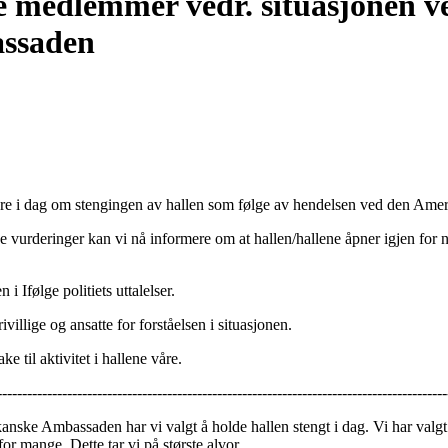
re medlemmer vedr. situasjonen v
ssaden
igere i dag om stengingen av hallen som følge av hendelsen ved den A
 vurderinger kan vi nå informere om at hallen/hallene åpner igjen for 
i Ifølge politiets uttalelser.
ivillige og ansatte for forståelsen i situasjonen.
e til aktivitet i hallene våre.
------------------------------------------------------------------------------------------
ke Ambassaden har vi valgt å holde hallen stengt i dag. Vi har valgt å
or mange. Dette tar vi på største alvor.