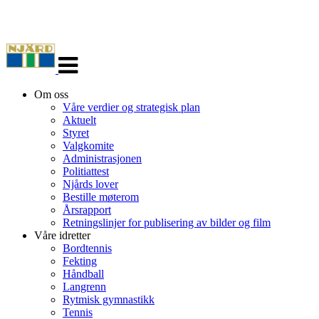
Veksle
navigasjon
Om oss
Våre verdier og strategisk plan
Aktuelt
Styret
Valgkomite
Administrasjonen
Politiattest
Njårds lover
Bestille møterom
Årsrapport
Retningslinjer for publisering av bilder og film
Våre idretter
Bordtennis
Fekting
Håndball
Langrenn
Rytmisk gymnastikk
Tennis