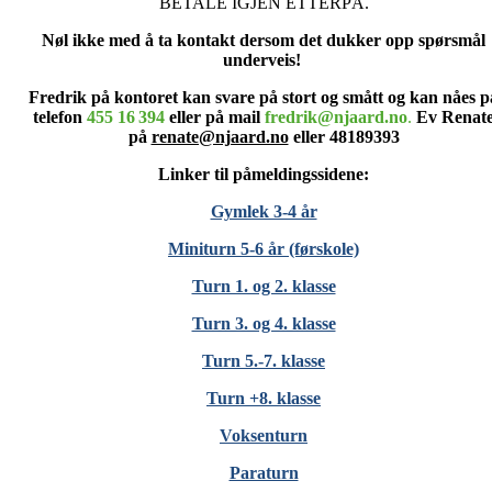
BETALE IGJEN ETTERPÅ.
Nøl ikke med å ta kontakt dersom det dukker opp spørsmål
underveis!
Fredrik på kontoret kan svare på stort og smått og kan nåes p
telefon
455 16 394
eller på mail
fredrik@njaard.no
.
Ev Renat
på
renate@njaard.no
eller 48189393
Linker til påmeldingssidene:
Gymlek 3-4 år
Miniturn 5-6 år (førskole)
Turn 1. og 2. klasse
Turn 3. og 4. klasse
Turn 5.-7. klasse
Turn +8. klasse
Voksenturn
Paraturn