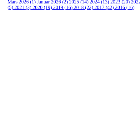
Mars 2026 (1)
Januar 2026 (2)
2025 (14)
2024 (13)
2023 (20)
202
(5)
2021 (3)
2020 (19)
2019 (16)
2018 (22)
2017 (42)
2016 (16)
Velkommen til Njård
Sammen blir vi best!
Sørkedalsveien 106,
0378 Oslo
E-post: info@njaard.no
Telefon:
23 22 22 50
Organisasjonsnummer: 971435577
Her finner du oss