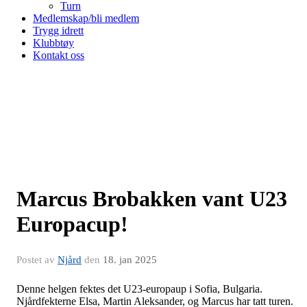
Turn
Medlemskap/bli medlem
Trygg idrett
Klubbtøy
Kontakt oss
Marcus Brobakken vant U23
Europacup!
Postet av
Njård
den
18. jan 2025
Denne helgen fektes det U23-europaup i Sofia, Bulgaria.
Njårdfekterne Elsa, Martin Aleksander, og Marcus har tatt turen.