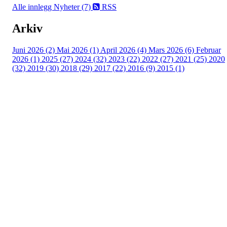
Alle innlegg
Nyheter (7)
RSS
Arkiv
Juni 2026 (2)
Mai 2026 (1)
April 2026 (4)
Mars 2026 (6)
Februar
2026 (1)
2025 (27)
2024 (32)
2023 (22)
2022 (27)
2021 (25)
2020
(32)
2019 (30)
2018 (29)
2017 (22)
2016 (9)
2015 (1)
Velkommen til Njård
Sammen blir vi best!
Sørkedalsveien 106,
0378 Oslo
E-post: info@njaard.no
Telefon:
23 22 22 50