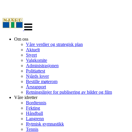
Veksle
navigasjon
Om oss
Våre verdier og strategisk plan
Aktuelt
Styret
Valgkomite
Administrasjonen
Politiattest
Njårds lover
Bestille møterom
Årsrapport
Retningslinjer for publisering av bilder og film
Våre idretter
Bordtennis
Fekting
Håndball
Langrenn
Rytmisk gymnastikk
Tennis