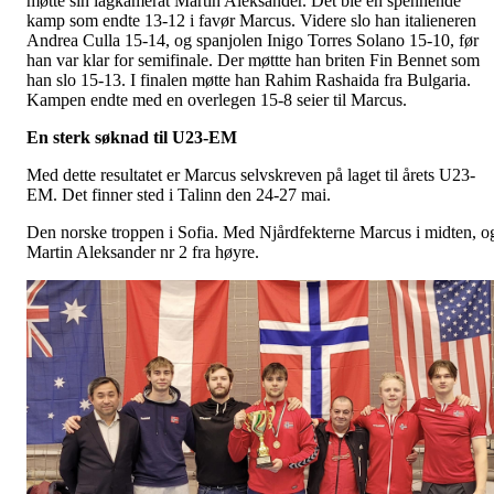
møtte sin lagkamerat Martin Aleksander. Det ble en spennende
kamp som endte 13-12 i favør Marcus. Videre slo han italieneren
Andrea Culla 15-14, og spanjolen Inigo Torres Solano 15-10, før
han var klar for semifinale. Der møttte han briten Fin Bennet som
han slo 15-13. I finalen møtte han Rahim Rashaida fra Bulgaria.
Kampen endte med en overlegen 15-8 seier til Marcus.
En sterk søknad til U23-EM
Med dette resultatet er Marcus selvskreven på laget til årets U23-
EM. Det finner sted i Talinn den 24-27 mai.
Den norske troppen i Sofia. Med Njårdfekterne Marcus i midten, o
Martin Aleksander nr 2 fra høyre.