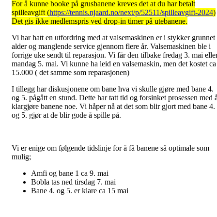
For å kunne booke på grusbanene kreves det at du har betalt
spilleavgift (
https://tennis.njaard.no/next/p/52511/spilleavgift-2024
)
Det gis ikke medlemspris ved drop-in timer på utebanene.
Vi har hatt en utfordring med at valsemaskinen er i stykker grunnet
alder og manglende service gjennom flere år. Valsemaskinen ble i
forrige uke sendt til reparasjon. Vi får den tilbake fredag 3. mai elle
mandag 5. mai. Vi kunne ha leid en valsemaskin, men det kostet ca
15.000 ( det samme som reparasjonen)
I tillegg har diskusjonene om bane hva vi skulle gjøre med bane 4.
og 5. pågått en stund. Dette har tatt tid og forsinket prosessen med 
klargjøre banene noe. Vi håper nå at det som blir gjort med bane 4.
og 5. gjør at de blir gode å spille på.
Vi er enige om følgende tidslinje for å få banene så optimale som
mulig;
Amfi og bane 1 ca 9. mai
Bobla tas ned tirsdag 7. mai
Bane 4. og 5. er klare ca 15 mai