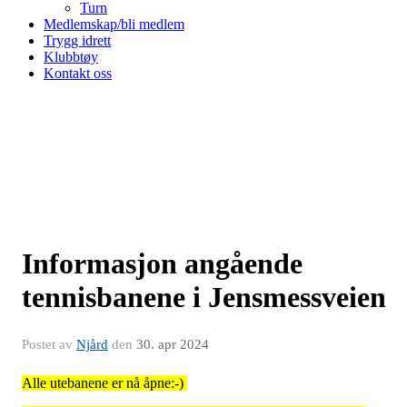
Turn
Medlemskap/bli medlem
Trygg idrett
Klubbtøy
Kontakt oss
Informasjon angående
tennisbanene i Jensmessveien
Postet av
Njård
den
30. apr 2024
Alle utebanene er nå åpne:-)