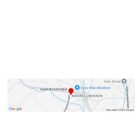
Sørkedalsveien 106,
0378 Oslo
E-post: info@njaard.no
Telefon:
23 22 22 50
Organisasjonsnummer: 971435577
Her finner du oss