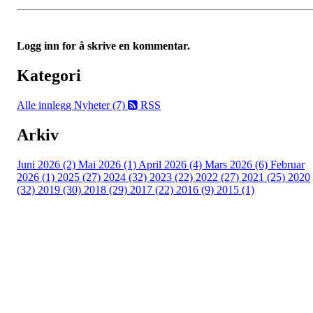
Logg inn for å skrive en kommentar.
Kategori
Alle innlegg
Nyheter (7)
RSS
Arkiv
Juni 2026 (2)
Mai 2026 (1)
April 2026 (4)
Mars 2026 (6)
Februar
2026 (1)
2025 (27)
2024 (32)
2023 (22)
2022 (27)
2021 (25)
2020
(32)
2019 (30)
2018 (29)
2017 (22)
2016 (9)
2015 (1)
Velkommen til Njård
Sammen blir vi best!