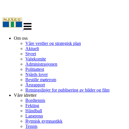
Veksle
navigasjon
Om oss
Våre verdier og strategisk plan
Aktuelt
Styret
Valgkomite
Administrasjonen
Politiattest
Njårds lover
Bestille møterom
Årsrapport
Retningslinjer for publisering av bilder og film
Våre idretter
Bordtennis
Fekting
Håndball
Langrenn
Rytmisk gymnastikk
Tennis