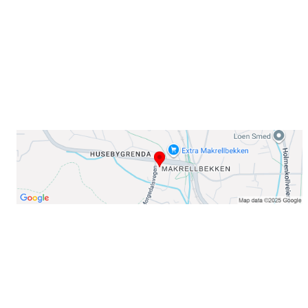
E-post: info@njaard.no
Telefon:
23 22 22 50
Organisasjonsnummer: 971435577
Her finner du oss