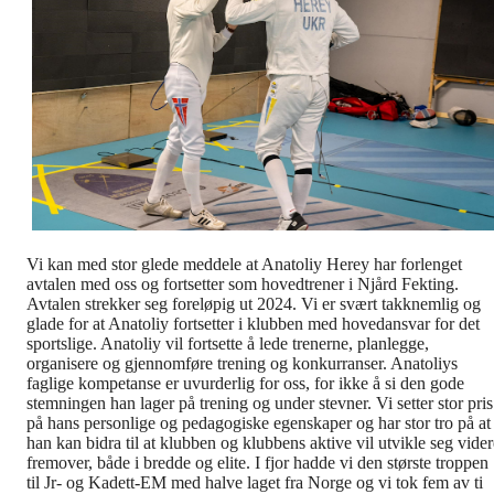
Vi kan med stor glede meddele at Anatoliy Herey har forlenget
avtalen med oss og fortsetter som hovedtrener i Njård Fekting.
Avtalen strekker seg foreløpig ut 2024. Vi er svært takknemlig og
glade for at Anatoliy fortsetter i klubben med hovedansvar for det
sportslige. Anatoliy vil fortsette å lede trenerne, planlegge,
organisere og gjennomføre trening og konkurranser. Anatoliys
faglige kompetanse er uvurderlig for oss, for ikke å si den gode
stemningen han lager på trening og under stevner. Vi setter stor pris
på hans personlige og pedagogiske egenskaper og har stor tro på at
han kan bidra til at klubben og klubbens aktive vil utvikle seg vider
fremover, både i bredde og elite. I fjor hadde vi den største troppen
til Jr- og Kadett-EM med halve laget fra Norge og vi tok fem av ti