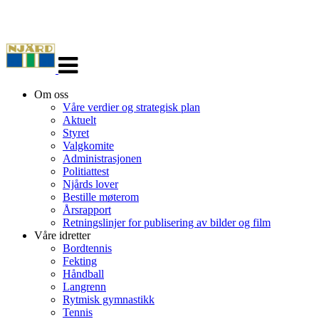
Veksle
navigasjon
Om oss
Våre verdier og strategisk plan
Aktuelt
Styret
Valgkomite
Administrasjonen
Politiattest
Njårds lover
Bestille møterom
Årsrapport
Retningslinjer for publisering av bilder og film
Våre idretter
Bordtennis
Fekting
Håndball
Langrenn
Rytmisk gymnastikk
Tennis