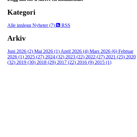
Kategori
Alle innlegg
Nyheter (7)
RSS
Arkiv
Juni 2026 (2)
Mai 2026 (1)
April 2026 (4)
Mars 2026 (6)
Februar
2026 (1)
2025 (27)
2024 (32)
2023 (22)
2022 (27)
2021 (25)
2020
(32)
2019 (30)
2018 (29)
2017 (22)
2016 (9)
2015 (1)
Velkommen til Njård
Sammen blir vi best!
Sørkedalsveien 106,
0378 Oslo