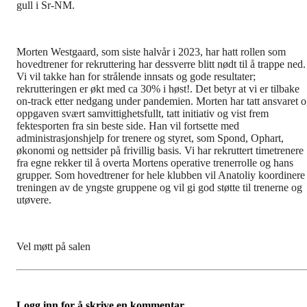
gull i Sr-NM.
Morten Westgaard, som siste halvår i 2023, har hatt rollen som
hovedtrener for rekruttering har dessverre blitt nødt til å trappe ned.
Vi vil takke han for strålende innsats og gode resultater;
rekrutteringen er økt med ca 30% i høst!. Det betyr at vi er tilbake
on-track etter nedgang under pandemien. Morten har tatt ansvaret 
oppgaven svært samvittighetsfullt, tatt initiativ og vist frem
fektesporten fra sin beste side. Han vil fortsette med
administrasjonshjelp for trenere og styret, som Spond, Ophart,
økonomi og nettsider på frivillig basis. Vi har rekruttert timetrenere
fra egne rekker til å overta Mortens operative trenerrolle og hans
grupper. Som hovedtrener for hele klubben vil Anatoliy koordinere
treningen av de yngste gruppene og vil gi god støtte til trenerne og
utøvere.
Vel møtt på salen
Logg inn for å skrive en kommentar.