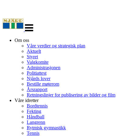
Veksle
navigasjon
Om oss
Våre verdier og strategisk plan
Aktuelt
Styret
Valgkomite
Administrasjonen
Politiattest
Njårds lover
Bestille møterom
Årsrapport
Retningslinjer for publisering av bilder og film
Våre idretter
Bordtennis
Fekting
Håndball
Langrenn
Rytmisk gymnastikk
Tennis