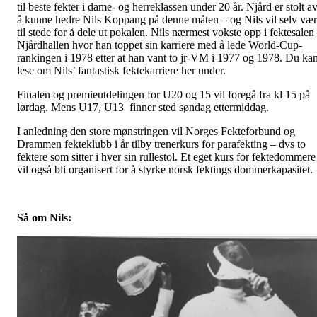
til beste fekter i dame- og herreklassen under 20 år. Njård er stolt a
å kunne hedre Nils Koppang på denne måten – og Nils vil selv væ
til stede for å dele ut pokalen. Nils nærmest vokste opp i fektesalen 
Njårdhallen hvor han toppet sin karriere med å lede World-Cup-
rankingen i 1978 etter at han vant to jr-VM i 1977 og 1978. Du ka
lese om Nils’ fantastisk fektekarriere her under.
Finalen og premieutdelingen for U20 og 15 vil foregå fra kl 15 på
lørdag. Mens U17, U13 finner sted søndag ettermiddag.
I anledning den store mønstringen vil Norges Fekteforbund og
Drammen fekteklubb i år tilby trenerkurs for parafekting – dvs to
fektere som sitter i hver sin rullestol. Et eget kurs for fektedommere
vil også bli organisert for å styrke norsk fektings dommerkapasitet.
Så om Nils: