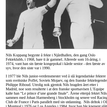
Nils Koppang begynte å fekte i Njårdhallen, den gang Oslo
Fekteklubb, i 1968, bare ti år gammel. Allerede som 16-åring, i
1974, vant han sin første kongepokal i kårde senior - den første av
syv, hvor den siste var i 1990.
I 1977 ble Nils junior-verdensmester ved å slå legendariske fektere
som sveitsiske Poffet, Soviets Mojaev, og den franske fektelegende
Philippe Riboud. Utrolig nok gjentok Nils bragden året etter i
Madrid, noe som resulterte i at den franske sportsavisen L’Equipe
kalte han “Le prince d’une grande finale”. Årene etterpå fektet Nils
sammen med Johan Harmenberg i Stockholm og senere ved Racin
Club de France i Paris parallelt med sin utdanning. Nils deltok i O
i Montreal i 1976 og Los Angeles i 1984, hvor han ble knepent slåt