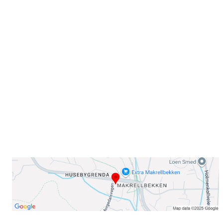
Velkommen til Njård
Sammen blir vi best!
Sørkedalsveien 106,
0378 Oslo
E-post: info@njaard.no
Telefon:
23 22 22 50
Organisasjonsnummer: 971435577
Her finner du oss