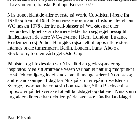
ut av vinneren, franske Philippe Boisse 10-9.
Nils tronet blant de aller øverste på World Cup-listen i årene fra
1978 og frem til 1984. Som eneste nordmann i historien ledet han
WC høsten 1978 etter tre pall-plasser på WC-stevner etter
hverandre. I løpet av sin karriere fektet han seg regelmessig til
finaleplasser i de store WC-stevnene i Bern, London, Lugano,
Heidenheim og Poitier. Han gikk også helt til topps i flere store
internasjonale turneringer i Berlin, London, Paris, Åbo og
Stockholm, foruten vårt eget Oslo-Cup.
På pisten og i fektesalen var Nils alltid en gledesspreder og
inspirator. Med sitt smittende vesen var han et naturlig midtpunkt i
norsk fektemiljø og ledet landslaget til mange seiere i Nordisk og
andre landskamper. I dag bor Nils på sin herregård i Vadstena i
Sverige, hvor han heier på sin bonus-datter, Stina Blackstenius,
toppscorer på det svenske fotball-landslaget og datteren Nina som i
ung alder allerede har debutert på det svenske håndballandslaget.
Paal Frisvold