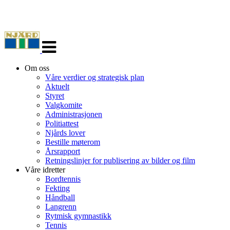
Veksle
navigasjon
Om oss
Våre verdier og strategisk plan
Aktuelt
Styret
Valgkomite
Administrasjonen
Politiattest
Njårds lover
Bestille møterom
Årsrapport
Retningslinjer for publisering av bilder og film
Våre idretter
Bordtennis
Fekting
Håndball
Langrenn
Rytmisk gymnastikk
Tennis