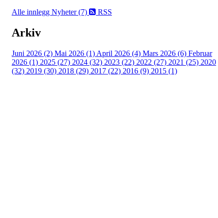
Alle innlegg
Nyheter (7)
RSS
Arkiv
Juni 2026 (2)
Mai 2026 (1)
April 2026 (4)
Mars 2026 (6)
Februar
2026 (1)
2025 (27)
2024 (32)
2023 (22)
2022 (27)
2021 (25)
2020
(32)
2019 (30)
2018 (29)
2017 (22)
2016 (9)
2015 (1)
Velkommen til Njård
Sammen blir vi best!
Sørkedalsveien 106,
0378 Oslo
E-post: info@njaard.no