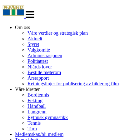
Veksle
navigasjon
Om oss
Våre verdier og strategisk plan
Aktuelt
Styret
Valgkomite
Administrasjonen
Politiattest
Njårds lover
Bestille møterom
Årsrapport
Retningslinjer for publisering av bilder og film
Våre idretter
Bordtennis
Fekting
Håndball
Langrenn
Rytmisk gymnastikk
Tennis
Turn
Medlemskap/bli medlem
Trygg idrett