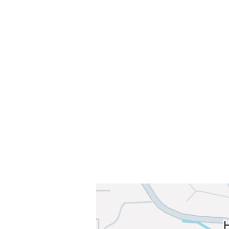
Velkommen til Njård
Sammen blir vi best!
Sørkedalsveien 106,
0378 Oslo
E-post: info@njaard.no
Telefon:
23 22 22 50
Organisasjonsnummer: 971435577
Her finner du oss