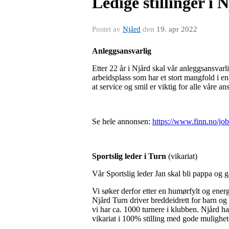
Ledige stillinger i 
Postet av
Njård
den
19. apr 2022
Anleggsansvarlig
Etter 22 år i Njård skal vår anleggsansvarl
arbeidsplass som har et stort mangfold i en
at service og smil er viktig for alle våre a
Se hele annonsen:
https://www.finn.no/jo
Sportslig leder i Turn
(vikariat)
Vår Sportslig leder Jan skal bli pappa og
Vi søker derfor etter en humørfylt og ener
Njård Turn driver breddeidrett for barn og
vi har ca. 1000 turnere i klubben. Njård h
vikariat i 100% stilling med gode mulighete