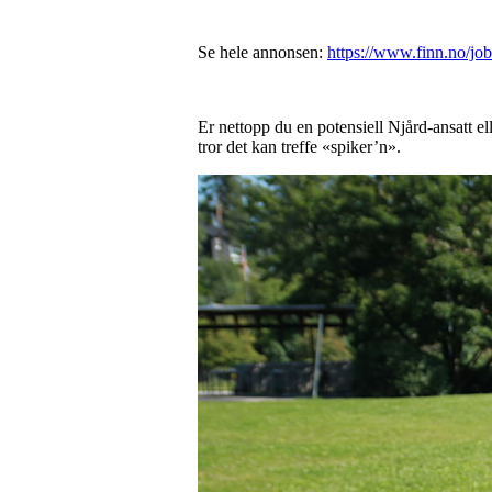
Se hele annonsen:
https://www.finn.no/j
Er nettopp du en potensiell Njård-ansatt e
tror det kan treffe «spiker’n».