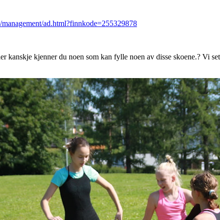
ob/management/ad.html?finnkode=255329878
ller kanskje kjenner du noen som kan fylle noen av disse skoene.? Vi se