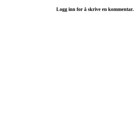
Logg inn for å skrive en kommentar.
Velkommen til Njård
Sammen blir vi best!
Sørkedalsveien 106,
0378 Oslo
E-post: info@njaard.no
Telefon:
23 22 22 50
Organisasjonsnummer: 971435577
Her finner du oss