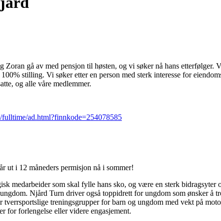
Njård
ig Zoran gå av med pensjon til høsten, og vi søker nå hans etterfølger. V
 100% stilling. Vi søker etter en person med sterk interesse for eiendoms
nsatte, og alle våre medlemmer.
b/fulltime/ad.html?finnkode=254078585
 går ut i 12 måneders permisjon nå i sommer!
gisk medarbeider som skal fylle hans sko, og være en sterk bidragsyter 
 ungdom. Njård Turn driver også toppidrett for ungdom som ønsker å tren
ar tverrsportslige treningsgrupper for barn og ungdom med vekt på moto
r for forlengelse eller videre engasjement.