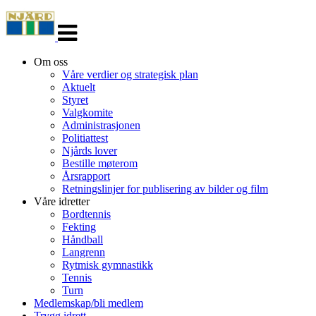
Veksle
navigasjon
Om oss
Våre verdier og strategisk plan
Aktuelt
Styret
Valgkomite
Administrasjonen
Politiattest
Njårds lover
Bestille møterom
Årsrapport
Retningslinjer for publisering av bilder og film
Våre idretter
Bordtennis
Fekting
Håndball
Langrenn
Rytmisk gymnastikk
Tennis
Turn
Medlemskap/bli medlem
Trygg idrett