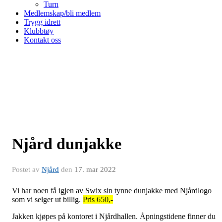
Turn
Medlemskap/bli medlem
Trygg idrett
Klubbtøy
Kontakt oss
Njård dunjakke
Postet av
Njård
den
17. mar 2022
Vi har noen få igjen av Swix sin tynne dunjakke med Njårdlogo
som vi selger ut billig.
Pris 650,-
Jakken kjøpes på kontoret i Njårdhallen. Åpningstidene finner du