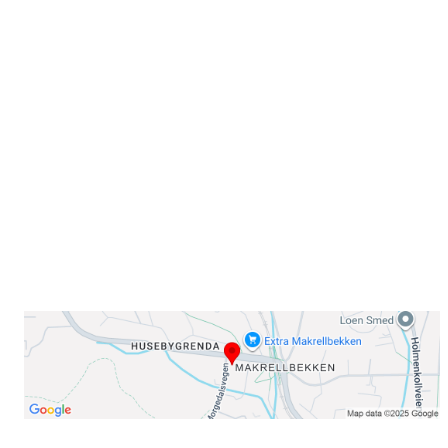
Velkommen til Njård
Sammen blir vi best!
Sørkedalsveien 106,
0378 Oslo
E-post: info@njaard.no
Telefon:
23 22 22 50
Organisasjonsnummer: 971435577
Her finner du oss