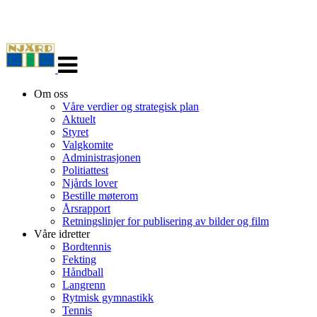
Veksle
navigasjon
Om oss
Våre verdier og strategisk plan
Aktuelt
Styret
Valgkomite
Administrasjonen
Politiattest
Njårds lover
Bestille møterom
Årsrapport
Retningslinjer for publisering av bilder og film
Våre idretter
Bordtennis
Fekting
Håndball
Langrenn
Rytmisk gymnastikk
Tennis