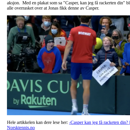
aksjon. Med en plakat som sa "Casper, kan jeg få rackerten din" bl
alle overrasket over at Jonas fikk denne av Casper.
Hele artikkelen kan dere lese her:
-Casper kan jeg få racketen din? |
Norsktennis.no