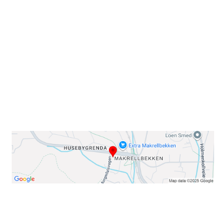
Sammen blir vi best!
Sørkedalsveien 106,
0378 Oslo
E-post: info@njaard.no
Telefon:
23 22 22 50
Organisasjonsnummer: 971435577
Her finner du oss