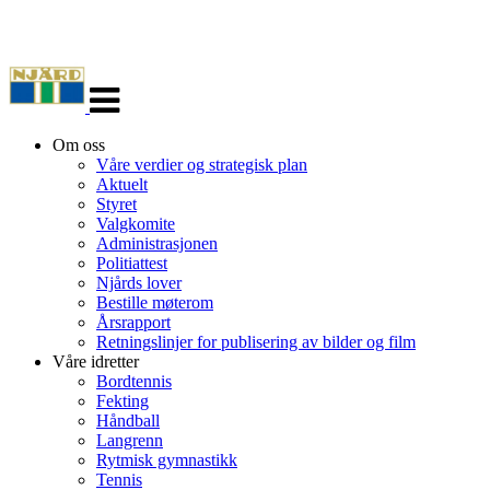
Veksle
navigasjon
Om oss
Våre verdier og strategisk plan
Aktuelt
Styret
Valgkomite
Administrasjonen
Politiattest
Njårds lover
Bestille møterom
Årsrapport
Retningslinjer for publisering av bilder og film
Våre idretter
Bordtennis
Fekting
Håndball
Langrenn
Rytmisk gymnastikk
Tennis