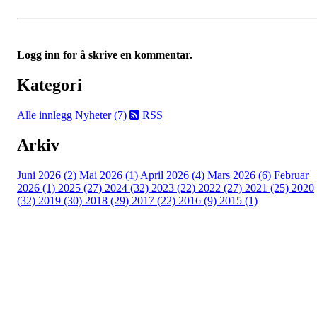
Logg inn for å skrive en kommentar.
Kategori
Alle innlegg
Nyheter (7)
RSS
Arkiv
Juni 2026 (2)
Mai 2026 (1)
April 2026 (4)
Mars 2026 (6)
Februar
2026 (1)
2025 (27)
2024 (32)
2023 (22)
2022 (27)
2021 (25)
2020
(32)
2019 (30)
2018 (29)
2017 (22)
2016 (9)
2015 (1)
Velkommen til Njård