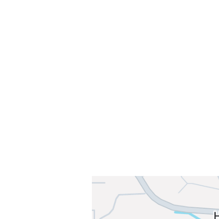
Velkommen til Njård
Sammen blir vi best!
Sørkedalsveien 106,
0378 Oslo
E-post: info@njaard.no
Telefon:
23 22 22 50
Organisasjonsnummer: 971435577
Her finner du oss