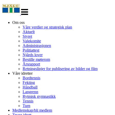
Veksle
navigasjon
Om oss
Våre verdier og strategisk plan
Aktuelt
Styret
Valgkomite
Administrasjonen
Politiattest
Njårds lover
Bestille møterom
Årsrapport
Retningslinjer for publisering av bilder og film
Våre idretter
Bordtennis
Fekting
Håndball
Langrenn
Rytmisk gymnastikk
Tennis
Turn
Medlemskap/bli medlem
Trygg idrett