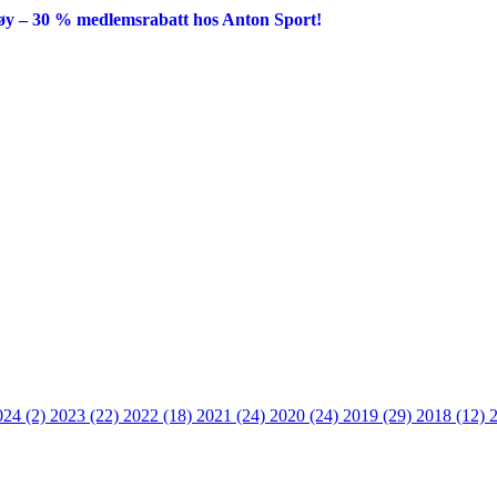
y – 30 % medlemsrabatt hos Anton Sport!
024 (2)
2023 (22)
2022 (18)
2021 (24)
2020 (24)
2019 (29)
2018 (12)