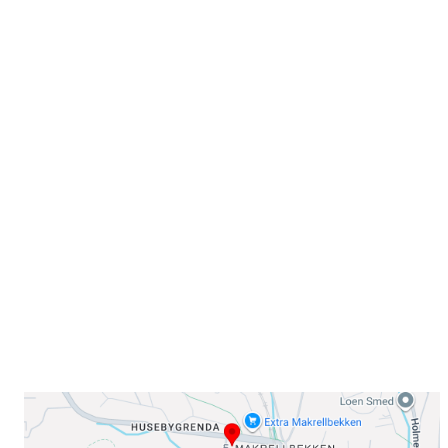
Velkommen til Njård
Sammen blir vi best!
Sørkedalsveien 106,
0378 Oslo
E-post: info@njaard.no
Telefon:
23 22 22 50
Organisasjonsnummer: 971435577
Her finner du oss