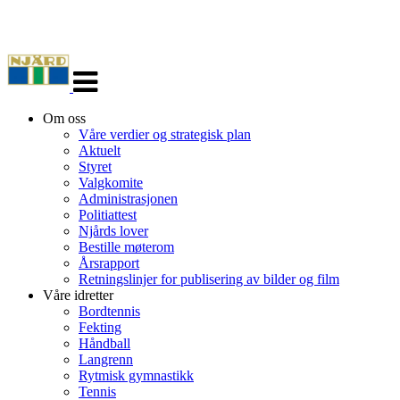
Veksle
navigasjon
Om oss
Våre verdier og strategisk plan
Aktuelt
Styret
Valgkomite
Administrasjonen
Politiattest
Njårds lover
Bestille møterom
Årsrapport
Retningslinjer for publisering av bilder og film
Våre idretter
Bordtennis
Fekting
Håndball
Langrenn
Rytmisk gymnastikk
Tennis