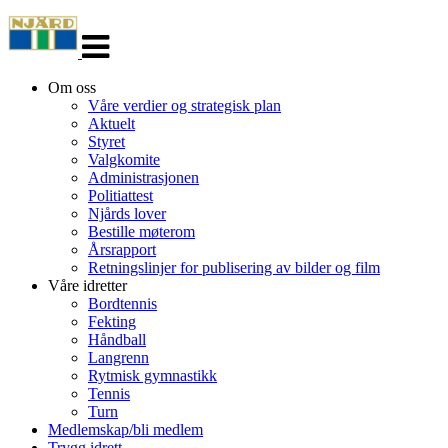
Veksle
navigasjon
Om oss
Våre verdier og strategisk plan
Aktuelt
Styret
Valgkomite
Administrasjonen
Politiattest
Njårds lover
Bestille møterom
Årsrapport
Retningslinjer for publisering av bilder og film
Våre idretter
Bordtennis
Fekting
Håndball
Langrenn
Rytmisk gymnastikk
Tennis
Turn
Medlemskap/bli medlem
Trygg idrett