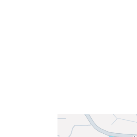
Velkommen til Njård
Sammen blir vi best!
Sørkedalsveien 106,
0378 Oslo
E-post: info@njaard.no
Telefon:
23 22 22 50
Organisasjonsnummer: 971435577
Her finner du oss