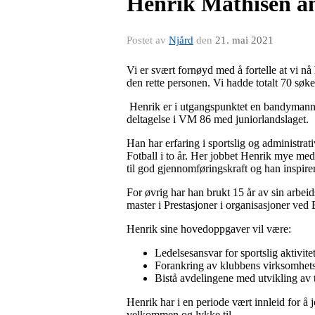
Henrik Mathisen an
Postet av
Njård
den
21. mai 2021
Vi er svært fornøyd med å fortelle at vi nå
den rette personen. Vi hadde totalt 70 søker
Henrik er i utgangspunktet en bandymann på
deltagelse i VM 86 med juniorlandslaget.
Han har erfaring i sportslig og administrati
Fotball i to år. Her jobbet Henrik mye med 
til god gjennomføringskraft og han inspir
For øvrig har han brukt 15 år av sin arbe
master i Prestasjoner i organisasjoner ved 
Henrik sine hovedoppgaver vil være:
Ledelsesansvar for sportslig aktivite
Forankring av klubbens virksomhets
Bistå avdelingene med utvikling av 
Henrik har i en periode vært innleid for 
velkommen og lykke til.