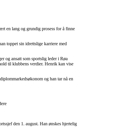
vært en lang og grundig prosess for å finne
an toppet sin idrettslige karriere med
nger og ansatt som sportslig leder i Røa
hold til klubbens verdier. Henrik kan vise
net diplommarkedsøkonom og han tar nå en
edere
tssjef den 1. august. Han ønskes hjertelig