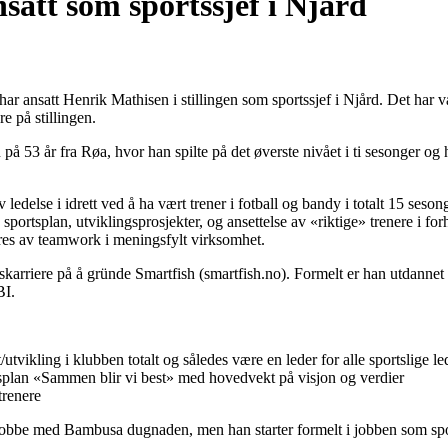
satt som sportssjef i Njård
 har ansatt Henrik Mathisen i stillingen som sportssjef i Njård. Det har 
e på stillingen.
 53 år fra Røa, hvor han spilte på det øverste nivået i ti sesonger og h
v ledelse i idrett ved å ha vært trener i fotball og bandy i totalt 15 seso
sportsplan, utviklingsprosjekter, og ansettelse av «riktige» trenere i for
eres av teamwork i meningsfylt virksomhet.
idskarriere på å gründe Smartfish (smartfish.no). Formelt er han utdan
BI.
t/utvikling i klubben totalt og således være en leder for alle sportslige l
plan «Sammen blir vi best» med hovedvekt på visjon og verdier
trenere
å jobbe med Bambusa dugnaden, men han starter formelt i jobben som spor