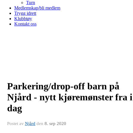
Turn
Medlemskap/bli medlem
Trygg idrett
Klubbtøy
Kontakt oss
Parkering/drop-off barn på
Njård - nytt kjøremønster fra i
dag
Postet av
Njård
den
8. sep 2020