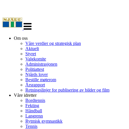
Veksle
navigasjon
Om oss
Våre verdier og strategisk plan
Aktuelt
Styret
Valgkomite
Administrasjonen
Politiattest
Njårds lover
Bestille møterom
Årsrapport
Retningslinjer for publisering av bilder og film
Våre idretter
Bordtennis
Fekting
Håndball
Langrenn
Rytmisk gymnastikk
Tennis