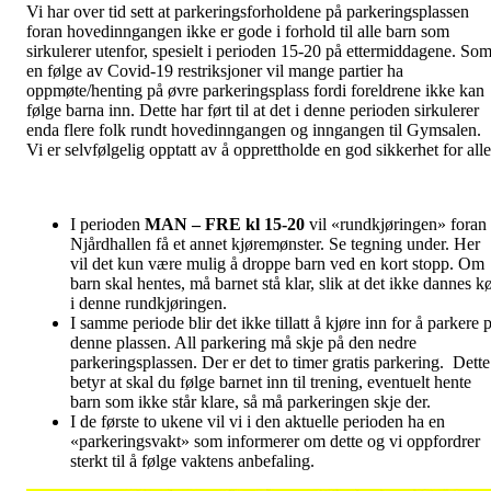
Vi har over tid sett at parkeringsforholdene på parkeringsplassen
foran hovedinngangen ikke er gode i forhold til alle barn som
sirkulerer utenfor, spesielt i perioden 15-20 på ettermiddagene. So
en følge av Covid-19 restriksjoner vil mange partier ha
oppmøte/henting på øvre parkeringsplass fordi foreldrene ikke kan
følge barna inn. Dette har ført til at det i denne perioden sirkulerer
enda flere folk rundt hovedinngangen og inngangen til Gymsalen.
Vi er selvfølgelig opptatt av å opprettholde en god sikkerhet for alle
I perioden
MAN – FRE kl 15-20
vil «rundkjøringen» foran
Njårdhallen få et annet kjøremønster. Se tegning under. Her
vil det kun være mulig å droppe barn ved en kort stopp. Om
barn skal hentes, må barnet stå klar, slik at det ikke dannes k
i denne rundkjøringen.
I samme periode blir det ikke tillatt å kjøre inn for å parkere 
denne plassen. All parkering må skje på den nedre
parkeringsplassen. Der er det to timer gratis parkering. Dette
betyr at skal du følge barnet inn til trening, eventuelt hente
barn som ikke står klare, så må parkeringen skje der.
I de første to ukene vil vi i den aktuelle perioden ha en
«parkeringsvakt» som informerer om dette og vi oppfordrer
sterkt til å følge vaktens anbefaling.