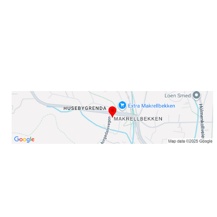
E-post: info@njaard.no
Telefon:
23 22 22 50
Organisasjonsnummer: 971435577
Her finner du oss