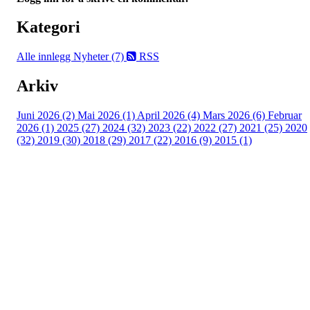
Kategori
Alle innlegg
Nyheter (7)
RSS
Arkiv
Juni 2026 (2)
Mai 2026 (1)
April 2026 (4)
Mars 2026 (6)
Februar
2026 (1)
2025 (27)
2024 (32)
2023 (22)
2022 (27)
2021 (25)
2020
(32)
2019 (30)
2018 (29)
2017 (22)
2016 (9)
2015 (1)
Velkommen til Njård
Sammen blir vi best!
Sørkedalsveien 106,
0378 Oslo