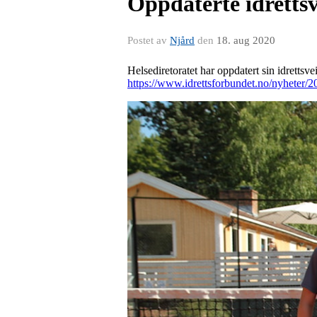
Oppdaterte idrettsv
Postet av
Njård
den
18. aug 2020
Helsediretoratet har oppdatert sin idrettsve
https://www.idrettsforbundet.no/nyheter/20