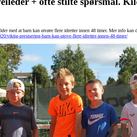
eileder + ofte stilte spørsmål. Ki
ilder med at barn kan utvøre flere idretter innen 48 timer. Mer info kan d
20/viktig-presisering-barn-kan-utove-flere-idretter-innen-48-timer/