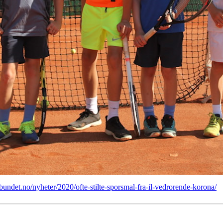
bundet.no/nyheter/2020/ofte-stilte-sporsmal-fra-il-vedrorende-korona/