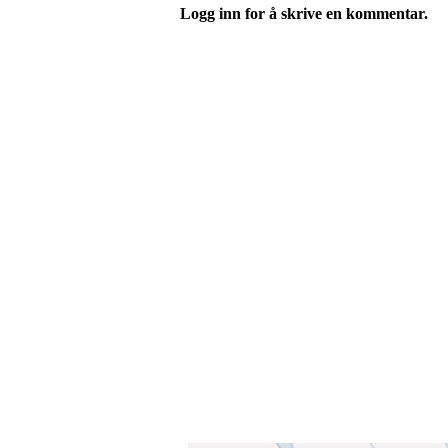
Logg inn for å skrive en kommentar.
Velkommen til Njård
Sammen blir vi best!
Sørkedalsveien 106,
0378 Oslo
E-post: info@njaard.no
Telefon:
23 22 22 50
Organisasjonsnummer: 971435577
Her finner du oss