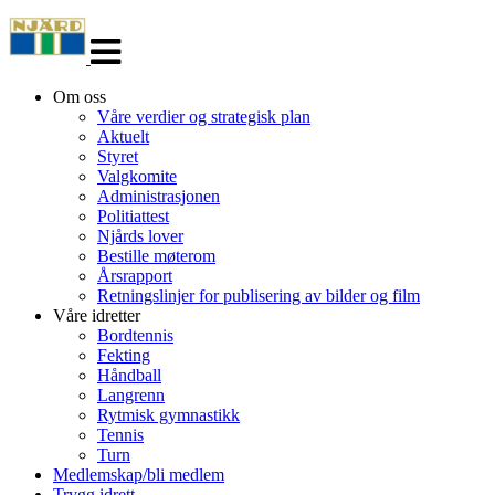
Veksle
navigasjon
Om oss
Våre verdier og strategisk plan
Aktuelt
Styret
Valgkomite
Administrasjonen
Politiattest
Njårds lover
Bestille møterom
Årsrapport
Retningslinjer for publisering av bilder og film
Våre idretter
Bordtennis
Fekting
Håndball
Langrenn
Rytmisk gymnastikk
Tennis
Turn
Medlemskap/bli medlem
Trygg idrett