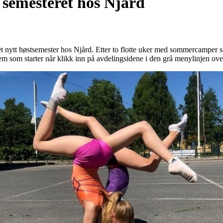
 semesteret hos Njård
 nytt høstsemester hos Njård. Etter to flotte uker med sommercamper s
m som starter når klikk inn på avdelingsidene i den grå menylinjen ove