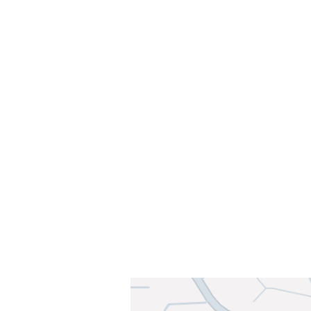
Velkommen til Njård
Sammen blir vi best!
Sørkedalsveien 106,
0378 Oslo
E-post: info@njaard.no
Telefon:
23 22 22 50
Organisasjonsnummer: 971435577
Her finner du oss