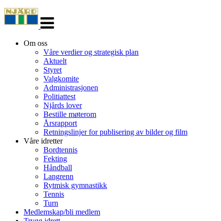
Veksle
navigasjon
Om oss
Våre verdier og strategisk plan
Aktuelt
Styret
Valgkomite
Administrasjonen
Politiattest
Njårds lover
Bestille møterom
Årsrapport
Retningslinjer for publisering av bilder og film
Våre idretter
Bordtennis
Fekting
Håndball
Langrenn
Rytmisk gymnastikk
Tennis
Turn
Medlemskap/bli medlem
Trygg idrett