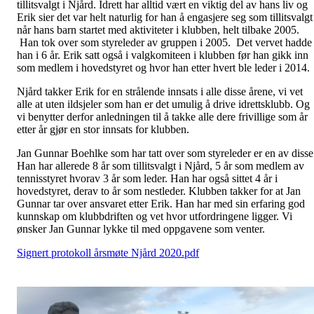
tillitsvalgt i Njård. Idrett har alltid vært en viktig del av hans liv og
Erik sier det var helt naturlig for han å engasjere seg som tillitsvalgt
når hans barn startet med aktiviteter i klubben, helt tilbake 2005.
Han tok over som styreleder av gruppen i 2005. Det vervet hadde
han i 6 år. Erik satt også i valgkomiteen i klubben før han gikk inn
som medlem i hovedstyret og hvor han etter hvert ble leder i 2014.
Njård takker Erik for en strålende innsats i alle disse årene, vi vet
alle at uten ildsjeler som han er det umulig å drive idrettsklubb. Og
vi benytter derfor anledningen til å takke alle dere frivillige som år
etter år gjør en stor innsats for klubben.
Jan Gunnar Boehlke som har tatt over som styreleder er en av disse
Han har allerede 8 år som tillitsvalgt i Njård, 5 år som medlem av
tennisstyret hvorav 3 år som leder. Han har også sittet 4 år i
hovedstyret, derav to år som nestleder. Klubben takker for at Jan
Gunnar tar over ansvaret etter Erik. Han har med sin erfaring god
kunnskap om klubbdriften og vet hvor utfordringene ligger. Vi
ønsker Jan Gunnar lykke til med oppgavene som venter.
Signert protokoll årsmøte Njård 2020.pdf