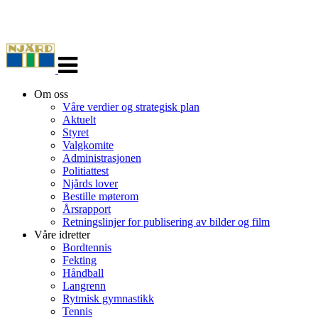
Veksle
navigasjon
Om oss
Våre verdier og strategisk plan
Aktuelt
Styret
Valgkomite
Administrasjonen
Politiattest
Njårds lover
Bestille møterom
Årsrapport
Retningslinjer for publisering av bilder og film
Våre idretter
Bordtennis
Fekting
Håndball
Langrenn
Rytmisk gymnastikk
Tennis