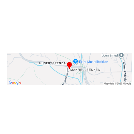
E-post: info@njaard.no
Telefon:
23 22 22 50
Organisasjonsnummer: 971435577
Her finner du oss