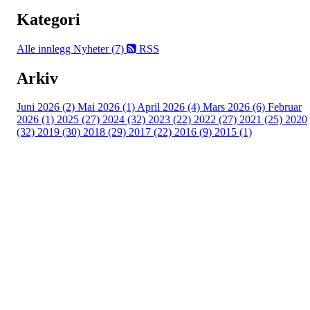
Kategori
Alle innlegg
Nyheter (7)
RSS
Arkiv
Juni 2026 (2)
Mai 2026 (1)
April 2026 (4)
Mars 2026 (6)
Februar
2026 (1)
2025 (27)
2024 (32)
2023 (22)
2022 (27)
2021 (25)
2020
(32)
2019 (30)
2018 (29)
2017 (22)
2016 (9)
2015 (1)
Velkommen til Njård
Sammen blir vi best!
Sørkedalsveien 106,
0378 Oslo