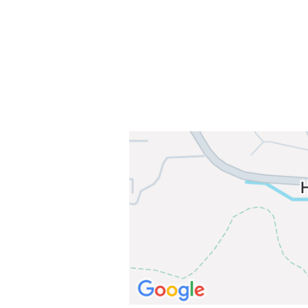
E-post: info@njaard.no
Telefon:
23 22 22 50
Organisasjonsnummer: 971435577
Her finner du oss