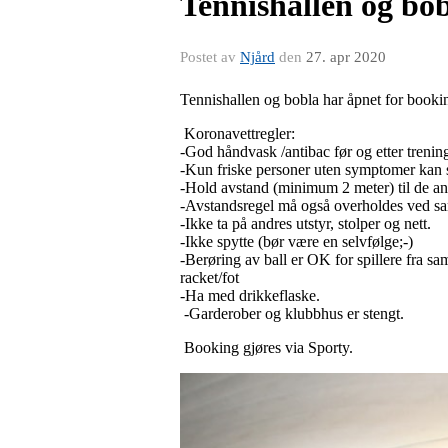
Tennishallen og bob
Postet av
Njård
den
27. apr 2020
Tennishallen og bobla har åpnet for booking 
Koronavettregler:
-God håndvask /antibac før og etter trenin
-Kun friske personer uten symptomer kan sp
-Hold avstand (minimum 2 meter) til de an
-Avstandsregel må også overholdes ved sam
-Ikke ta på andres utstyr, stolper og nett.
-Ikke spytte (bør være en selvfølge;-)
-Berøring av ball er OK for spillere fra sa
racket/fot
-Ha med drikkeflaske.
-Garderober og klubbhus er stengt.
Booking gjøres via Sporty.