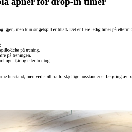
la åpner for drop-in timer
igjen, men kun singelspill er tillatt. Det er flere ledig timer på etterm
g
ille/delta på trening.
dre på treningen.
linger før og etter trening
mme husstand, men ved spill fra forskjellige husstander er berøring av ba