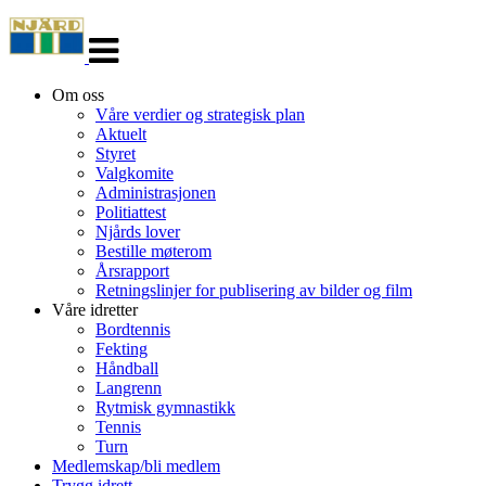
Veksle
navigasjon
Om oss
Våre verdier og strategisk plan
Aktuelt
Styret
Valgkomite
Administrasjonen
Politiattest
Njårds lover
Bestille møterom
Årsrapport
Retningslinjer for publisering av bilder og film
Våre idretter
Bordtennis
Fekting
Håndball
Langrenn
Rytmisk gymnastikk
Tennis
Turn
Medlemskap/bli medlem
Trygg idrett