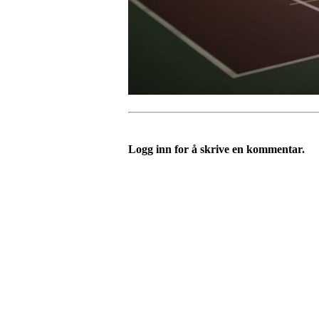
Logg inn for å skrive en kommentar.
Velkommen til Njård
Sammen blir vi best!
Sørkedalsveien 106,
0378 Oslo