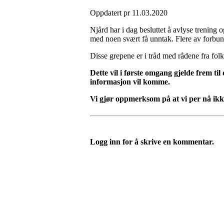
Oppdatert pr 11.03.2020
Njård har i dag besluttet å avlyse trening
med noen svært få unntak. Flere av forbunde
Disse grepene er i tråd med rådene fra fo
Dette vil i første omgang gjelde frem t
informasjon vil komme.
Vi gjør oppmerksom på at vi per nå ikk
Logg inn for å skrive en kommentar.
Velkommen til Njård
Sammen blir vi best!