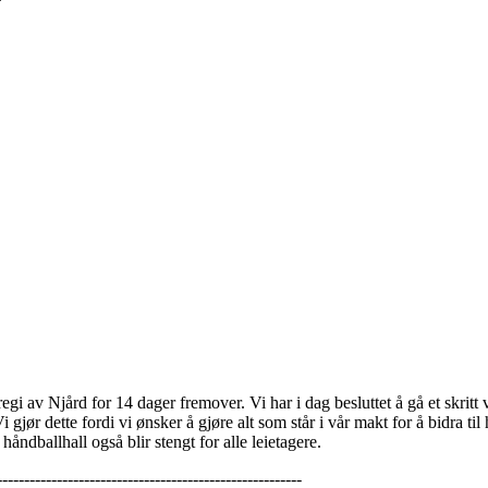
 i regi av Njård for 14 dager fremover. Vi har i dag besluttet å gå et skrit
 gjør dette fordi vi ønsker å gjøre alt som står i vår makt for å bidra til 
åndballhall også blir stengt for alle leietagere.
--------------------------------------------------------