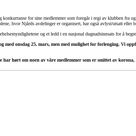
 og konkurranse for sine medlemmer som foregår i regi av klubben fra o
ne, hvor Njårds avdelinger er organisert, har også avlyst/utsatt eller be
lkehelsemyndighetene og et ledd i en nasjonal dugnadsinnsats for å beg
il og med onsdag 25. mars, men med mulighet for forlenging. Vi oppf
e har hørt om noen av våre medlemmer som er smittet av korona, M