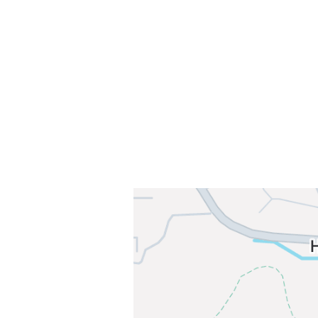
Sørkedalsveien 106,
0378 Oslo
E-post: info@njaard.no
Telefon:
23 22 22 50
Organisasjonsnummer: 971435577
Her finner du oss