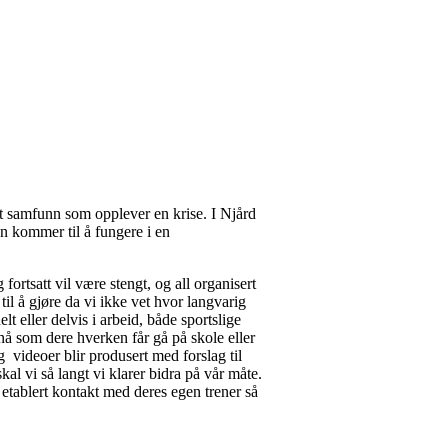
helt samfunn som opplever en krise. I Njård
en kommer til å fungere i en
fortsatt vil være stengt, og all organisert
 til å gjøre da vi ikke vet hvor langvarig
lt eller delvis i arbeid, både sportslige
 nå som dere hverken får gå på skole eller
 videoer blir produsert med forslag til
al vi så langt vi klarer bidra på vår måte.
 etablert kontakt med deres egen trener så