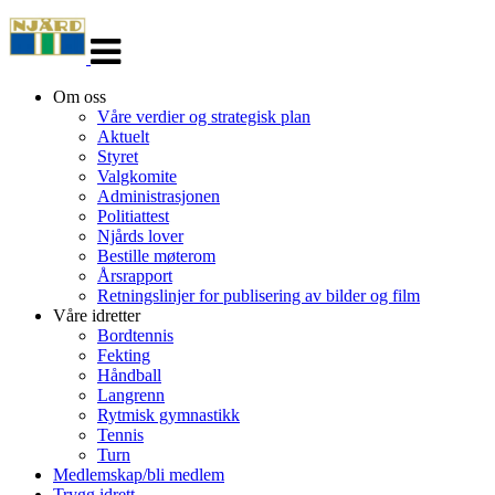
Veksle
navigasjon
Om oss
Våre verdier og strategisk plan
Aktuelt
Styret
Valgkomite
Administrasjonen
Politiattest
Njårds lover
Bestille møterom
Årsrapport
Retningslinjer for publisering av bilder og film
Våre idretter
Bordtennis
Fekting
Håndball
Langrenn
Rytmisk gymnastikk
Tennis
Turn
Medlemskap/bli medlem
Trygg idrett