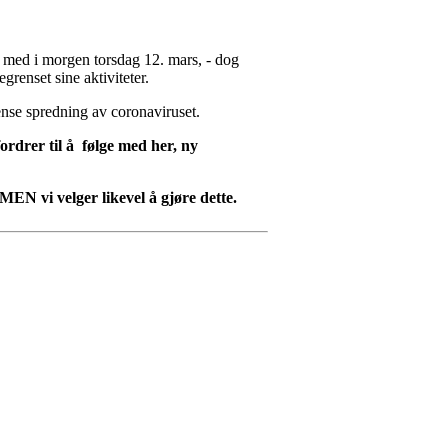
g med i morgen torsdag 12. mars, - dog
grenset sine aktiviteter.
rense spredning av coronaviruset.
ordrer til å følge med her, ny
EN vi velger likevel å gjøre dette.