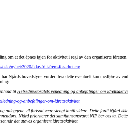
ing om at det åpnes igjen for aktivitet i regi av den organiserte idretten.
/oslo/nyhet/2020/ikke-fritt-frem-for-idretten/
ar Njårds hovedstyret vurdert hva dette eventuelt kan medføre av endrin
tning:
enhold til
Helsedirektoratets veiledning og anbefalinger om idrettsaktivi
eiledning-og-anbefalinger-om-idrettsaktivitet
og anleggene vil fortsatt være stengt inntil videre. Dette fordi Njård ikk
innendørs. Njård prioriterer det samfunnsansvaret NIF ber oss ta. Dette 
et når det utøves organisert idrettsaktivitet.