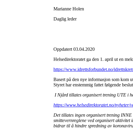
Marianne Holen
Daglig leder
Oppdatert 03.04.2020
Helsedirektoratet ga den 1. april ut en meld
https://www.idrettsforbundet.no/idrettskrets
Basert på den nye informasjon som kom ut h
Styret har enstemmig fattet følgende beslu
I Njård tillates organisert trening UTE i h
https://www.helsedirektoratet.no/nyheter/v
Det tillates ingen organisert trening INNE 
smittevernreglene ved organisert aktivitet 
bidrar til å hindre spredning av koronavirus