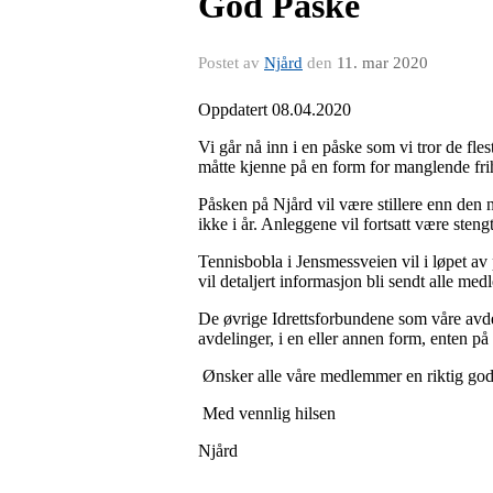
God Påske
Postet av
Njård
den
11. mar 2020
Oppdatert 08.04.2020
Vi går nå inn i en påske som vi tror de fleste
måtte kjenne på en form for manglende frihe
Påsken på Njård vil være stillere enn den no
ikke i år. Anleggene vil fortsatt være steng
Tennisbobla i Jensmessveien vil i løpet av
vil detaljert informasjon bli sendt alle me
De øvrige Idrettsforbundene som våre avdelin
avdelinger, i en eller annen form, enten p
Ønsker alle våre medlemmer en riktig god
Med vennlig hilsen
Njård