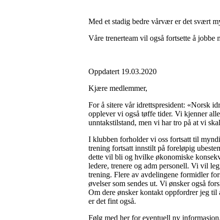
Med et stadig bedre vårvær er det svært m
Våre trenerteam vil også fortsette å jobbe 
Oppdatert 19.03.2020
Kjære medlemmer,
For å sitere vår idrettspresident: «Norsk id
opplever vi også tøffe tider. Vi kjenner a
unntakstilstand, men vi har tro på at vi 
I klubben forholder vi oss fortsatt til mynd
trening fortsatt innstilt på foreløpig ubest
dette vil bli og hvilke økonomiske konsekven
ledere, trenere og adm personell. Vi vil le
trening. Flere av avdelingene formidler for
øvelser som sendes ut. Vi ønsker også forsl
Om dere ønsker kontakt oppfordrer jeg til å
er det fint også.
Følg med her for eventuell ny informasjon