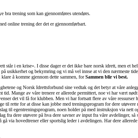
ye bra trening som kan gjennomføres utendørs.
med online trening der det er gjennomførbart.
rett står i en krise». I disse dager er det ikke bare norsk idrett, men et 
lle på usikkerhet og bekymring og vi må vel innse at vi den nærmeste tid
skal klare å komme gjennom dette sammen, for
Sammen blir vi best.
ighetene og Norsk Idrettsforbund sine vedtak og det betyr at våre anlegg 
emt tid. Mange av våre trenere er allerede permittert, noe vi har vært nødt
ser det vil få for klubben. Men vi har fortsatt flere av våre ressurser he
gge til rette for at disse kan jobbe med treningsprogram for dere utøvere
slag til egentreningsprogram, noen holder på med instruksjon via nett og
ag fra dere utøvere på hva dere savner av input fra våre avdelinger, så sk
 gå via hovedtrener eller sportslig leder i avdelingen. Har dere allerede
.