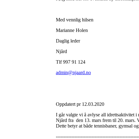
Med vennlig hilsen
Marianne Holen
Daglig leder
Njård
Tlf 997 91 124
admin@njaard.no
Oppdatert pr 12.03.2020
I går valgte vi å avlyse all idrettsaktivitet
Njård fra den 13. mars frem til 20. mars. Vi
Dette betyr at både tennisbaner, gymsal og h
-----------------------------------------------------