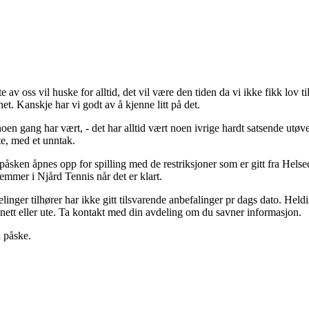
 av oss vil huske for alltid, det vil være den tiden da vi ikke fikk lov til 
t. Kanskje har vi godt av å kjenne litt på det.
en gang har vært, - det har alltid vært noen ivrige hardt satsende utøver
te, med et unntak.
 påsken åpnes opp for spilling med de restriksjoner som er gitt fra Hel
dlemmer i Njård Tennis når det er klart.
ger tilhører har ikke gitt tilsvarende anbefalinger pr dags dato. Heldigvis
å nett eller ute. Ta kontakt med din avdeling om du savner informasjon.
 påske.