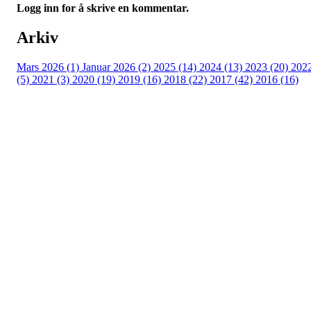
Logg inn for å skrive en kommentar.
Arkiv
Mars 2026 (1)
Januar 2026 (2)
2025 (14)
2024 (13)
2023 (20)
202
(5)
2021 (3)
2020 (19)
2019 (16)
2018 (22)
2017 (42)
2016 (16)
Velkommen til Njård
Sammen blir vi best!
Sørkedalsveien 106,
0378 Oslo
E-post: info@njaard.no
Telefon:
23 22 22 50