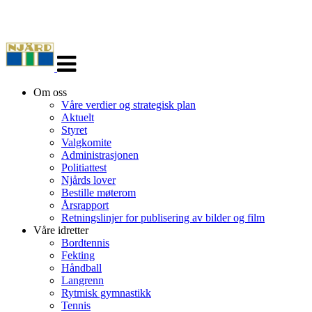
Veksle
navigasjon
Om oss
Våre verdier og strategisk plan
Aktuelt
Styret
Valgkomite
Administrasjonen
Politiattest
Njårds lover
Bestille møterom
Årsrapport
Retningslinjer for publisering av bilder og film
Våre idretter
Bordtennis
Fekting
Håndball
Langrenn
Rytmisk gymnastikk
Tennis