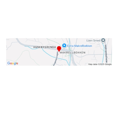
Telefon:
23 22 22 50
Organisasjonsnummer: 971435577
Her finner du oss