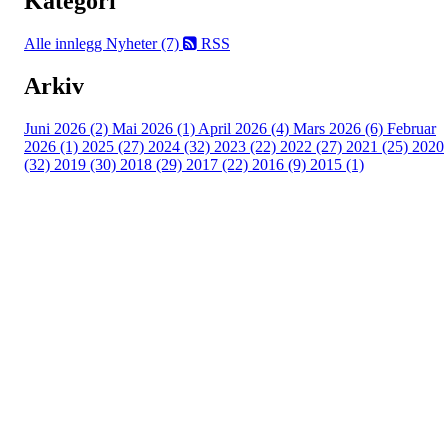
Kategori
Alle innlegg
Nyheter (7)
RSS
Arkiv
Juni 2026 (2)
Mai 2026 (1)
April 2026 (4)
Mars 2026 (6)
Februar
2026 (1)
2025 (27)
2024 (32)
2023 (22)
2022 (27)
2021 (25)
2020
(32)
2019 (30)
2018 (29)
2017 (22)
2016 (9)
2015 (1)
Velkommen til Njård
Sammen blir vi best!
Sørkedalsveien 106,
0378 Oslo
E-post: info@njaard.no