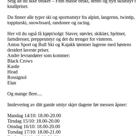
Selg alt du ikke bruker – Finn masse brukt, demo og nytt skiutstyr t
knallpriser.
Du finner alle typer ski og sportsutstyr fra alpint, langrenn, twintip,
toppturski, snowboard, randonee og racing.
Her vil du også få kjøpt/solgt: Staver, støvler, skiklær, hjelmer,
fartsdresser, preppeutstyr og det du trenger for vinteren.
Anton Sport og Bull Ski og Kajakk tømmer lagrene med høstens
desidert laveste priser.
Andre levrandører som kommer:
Black Crows
Kastle
Head
Rossignol
Elan
Og mange flere....
Innlevering av ditt gamle utstyr skjer dagene før messen åpner:
Mandag 14/10: 18.00-20.00
Tirsdag 15/10: 18.00-20.00
Onsdag 16/10: 18.00-20.00
Torsdag 17/10: 18.00-21.00