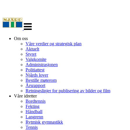
Veksle
navigasjon
Om oss
Våre verdier og strategisk plan
Aktuelt
Styret
Valgkomite
Administrasjonen
Politiattest
Njårds lover
Bestille møterom
Årsrapport
Retningslinjer for publisering av bilder og film
Våre idretter
Bordtennis
Fekting
Håndball
Langrenn
Rytmisk gymnastikk
Tennis