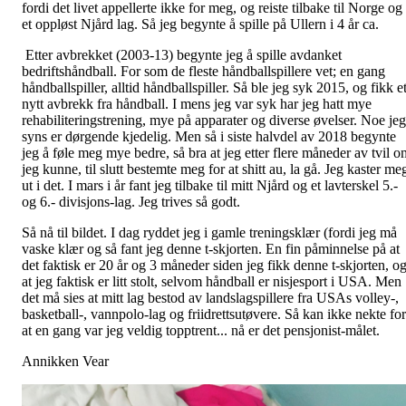
fordi det livet appellerte ikke for meg, og reiste tilbake til Norge og
et oppløst Njård lag. Så jeg begynte å spille på Ullern i 4 år ca.
Etter avbrekket (2003-13) begynte jeg å spille avdanket
bedriftshåndball. For som de fleste håndballspillere vet; en gang
håndballspiller, alltid håndballspiller. Så ble jeg syk 2015, og fikk e
nytt avbrekk fra håndball. I mens jeg var syk har jeg hatt mye
rehabiliteringstrening, mye på apparater og diverse øvelser. Noe jeg
syns er dørgende kjedelig. Men så i siste halvdel av 2018 begynte
jeg å føle meg mye bedre, så bra at jeg etter flere måneder av tvil o
jeg kunne, til slutt bestemte meg for at shitt au, la gå. Jeg kaster me
ut i det. I mars i år fant jeg tilbake til mitt Njård og et lavterskel 5.-
og 6.- divisjons-lag. Jeg trives så godt.
Så nå til bildet. I dag ryddet jeg i gamle treningsklær (fordi jeg må
vaske klær og så fant jeg denne t-skjorten. En fin påminnelse på at
det faktisk er 20 år og 3 måneder siden jeg fikk denne t-skjorten, o
at jeg faktisk er litt stolt, selvom håndball er nisjesport i USA. Men
det må sies at mitt lag bestod av landslagspillere fra USAs volley-,
basketball-, vannpolo-lag og friidrettsutøvere. Så kan ikke nekte for
at en gang var jeg veldig topptrent... nå er det pensjonist-målet.
Annikken Vear