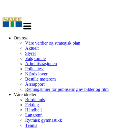
Veksle
navigasjon
Om oss
Våre verdier og strategisk plan
Aktuelt
Styret
Valgkomite
Administrasjonen
Politiattest
Njårds lover
Bestille møterom
Årsrapport
Retningslinjer for publisering av bilder og film
Våre idretter
Bordtennis
Fekting
Håndball
Langrenn
Rytmisk gymnastikk
Tennis