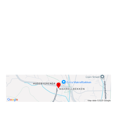
Sammen blir vi best!
Sørkedalsveien 106,
0378 Oslo
E-post: info@njaard.no
Telefon:
23 22 22 50
Organisasjonsnummer: 971435577
Her finner du oss