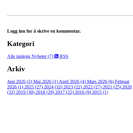
Logg inn for å skrive en kommentar.
Kategori
Alle innlegg
Nyheter (7)
RSS
Arkiv
Juni 2026 (2)
Mai 2026 (1)
April 2026 (4)
Mars 2026 (6)
Februar
2026 (1)
2025 (27)
2024 (32)
2023 (22)
2022 (27)
2021 (25)
2020
(32)
2019 (30)
2018 (29)
2017 (22)
2016 (9)
2015 (1)
Velkommen til Njård