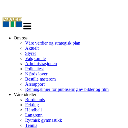
Veksle
navigasjon
Om oss
Våre verdier og strategisk plan
Aktuelt
Styret
Valgkomite
Administrasjonen
Politiattest
Njårds lover
Bestille møterom
Årsrapport
Retningslinjer for publisering av bilder og film
Våre idretter
Bordtennis
Fekting
Håndball
Langrenn
Rytmisk gymnastikk
Tennis