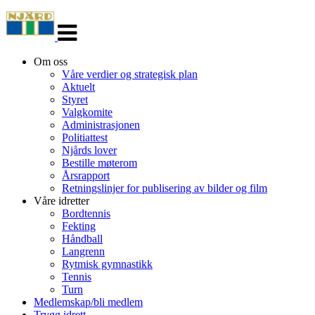
Veksle
navigasjon
Om oss
Våre verdier og strategisk plan
Aktuelt
Styret
Valgkomite
Administrasjonen
Politiattest
Njårds lover
Bestille møterom
Årsrapport
Retningslinjer for publisering av bilder og film
Våre idretter
Bordtennis
Fekting
Håndball
Langrenn
Rytmisk gymnastikk
Tennis
Turn
Medlemskap/bli medlem
Trygg idrett