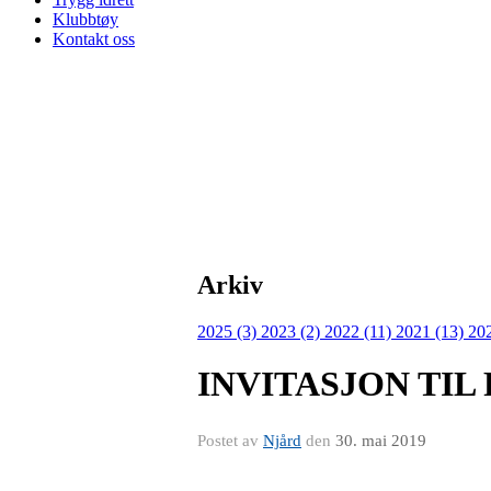
Klubbtøy
Kontakt oss
Arkiv
2025 (3)
2023 (2)
2022 (11)
2021 (13)
20
INVITASJON TIL
Postet av
Njård
den
30. mai 2019