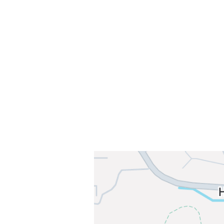
Sammen blir vi best!
Sørkedalsveien 106,
0378 Oslo
E-post: info@njaard.no
Telefon:
23 22 22 50
Organisasjonsnummer: 971435577
Her finner du oss