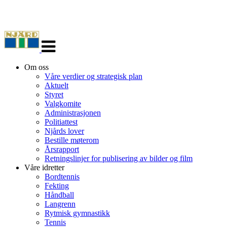
Veksle
navigasjon
Om oss
Våre verdier og strategisk plan
Aktuelt
Styret
Valgkomite
Administrasjonen
Politiattest
Njårds lover
Bestille møterom
Årsrapport
Retningslinjer for publisering av bilder og film
Våre idretter
Bordtennis
Fekting
Håndball
Langrenn
Rytmisk gymnastikk
Tennis