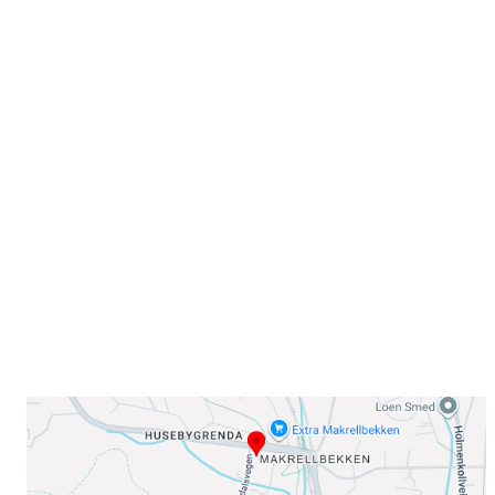
Velkommen til Njård
Sammen blir vi best!
Sørkedalsveien 106,
0378 Oslo
E-post: info@njaard.no
Telefon:
23 22 22 50
Organisasjonsnummer: 971435577
Her finner du oss