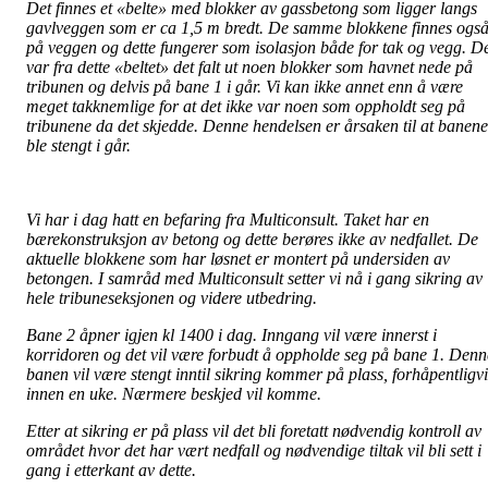
Det finnes et «belte» med blokker av gassbetong som ligger langs
gavlveggen som er ca 1,5 m bredt. De samme blokkene finnes ogs
på veggen og dette fungerer som isolasjon både for tak og vegg. D
var fra dette «beltet» det falt ut noen blokker som havnet nede på
tribunen og delvis på bane 1 i går. Vi kan ikke annet enn å være
meget takknemlige for at det ikke var noen som oppholdt seg på
tribunene da det skjedde. Denne hendelsen er årsaken til at banene
ble stengt i går.
Vi har i dag hatt en befaring fra Multiconsult. Taket har en
bærekonstruksjon av betong og dette berøres ikke av nedfallet. De
aktuelle blokkene som har løsnet er montert på undersiden av
betongen. I samråd med Multiconsult setter vi nå i gang sikring av
hele tribuneseksjonen og videre utbedring.
Bane 2 åpner igjen kl 1400 i dag. Inngang vil være innerst i
korridoren og det vil være forbudt å oppholde seg på bane 1. Denn
banen vil være stengt inntil sikring kommer på plass, forhåpentligvi
innen en uke. Nærmere beskjed vil komme.
Etter at sikring er på plass vil det bli foretatt nødvendig kontroll av
området hvor det har vært nedfall og nødvendige tiltak vil bli sett i
gang i etterkant av dette.