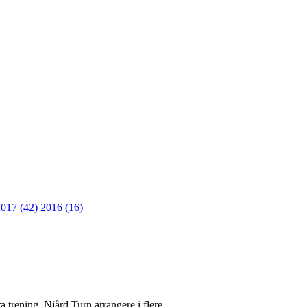
2017 (42)
2016 (16)
tra trening. Njård Turn arrangere i flere