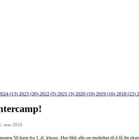
2024 (13)
2023 (20)
2022 (5)
2021 (3)
2020 (19)
2019 (16)
2018 (22)
intercamp!
1. mar 2019
esten 50 barn fra 1.-6. klasse. Her fikk alle en mulighet til å få litt eks