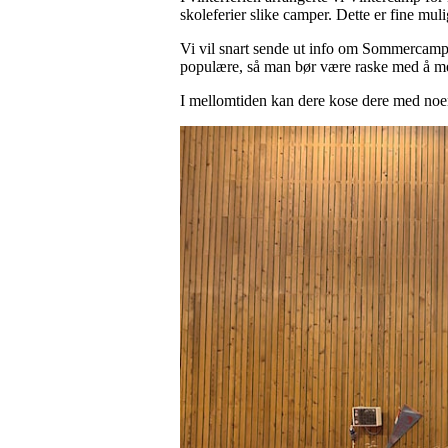
skoleferier slike camper. Dette er fine muli
Vi vil snart sende ut info om Sommercampe
populære, så man bør være raske med å mel
I mellomtiden kan dere kose dere med noe