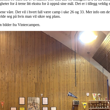
gheter for å trene litt ekstra for å oppnå sine mål. Det er i tillegg veldi
ne våre. Det vil i hvert fall være camp i uke 26 og 33. Mer info om de
de seg på hvis man vil sikre seg plass.
n bilder fra Vintercampen.