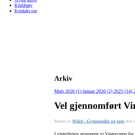
Klubbtøy
Kontakt oss
Arkiv
Mars 2026 (1)
Januar 2026 (2)
2025 (14)
Vel gjennomført V
Postet av
Njård - Gymnastikk og turn
den
I vinterferien arrangerte vi Vintercamp for n