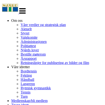
Veksle
navigasjon
Om oss
Våre verdier og strategisk plan
Aktuelt
Styret
Valgkomite
Administrasjonen
Politiattest
Njårds lover
Bestille møterom
Årsrapport
Retningslinjer for publisering av bilder og film
Våre idretter
Bordtennis
Fekting
Håndball
Langrenn
Rytmisk gymnastikk
Tennis
Turn
Medlemskap/bli medlem
Trygg idrett