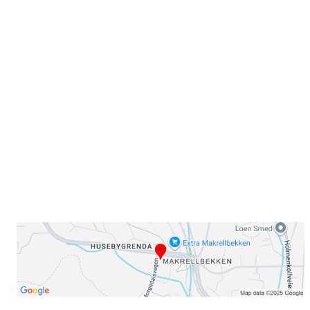
Velkommen til Njård
Sammen blir vi best!
Sørkedalsveien 106,
0378 Oslo
E-post: info@njaard.no
Telefon:
23 22 22 50
Organisasjonsnummer: 971435577
Her finner du oss