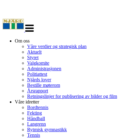
Veksle
navigasjon
Om oss
Våre verdier og strategisk plan
Aktuelt
Styret
Valgkomite
Administrasjonen
Politiattest
Njårds lover
Bestille møterom
Årsrapport
Retningslinjer for publisering av bilder og film
Våre idretter
Bordtennis
Fekting
Håndball
Langrenn
Rytmisk gymnastikk
Tennis