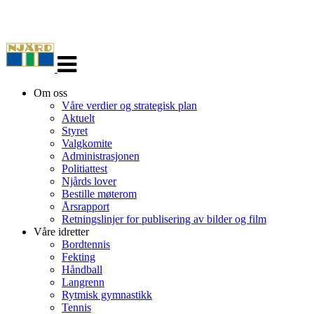
Veksle
navigasjon
Om oss
Våre verdier og strategisk plan
Aktuelt
Styret
Valgkomite
Administrasjonen
Politiattest
Njårds lover
Bestille møterom
Årsrapport
Retningslinjer for publisering av bilder og film
Våre idretter
Bordtennis
Fekting
Håndball
Langrenn
Rytmisk gymnastikk
Tennis