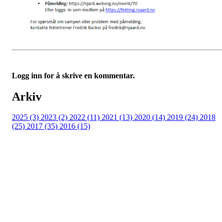
Logg inn for å skrive en kommentar.
Arkiv
2025 (3)
2023 (2)
2022 (11)
2021 (13)
2020 (14)
2019 (24)
2018
(25)
2017 (35)
2016 (15)
Velkommen til Njård
Sammen blir vi best!