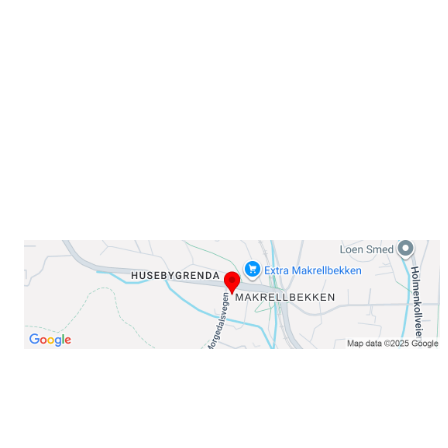
Sørkedalsveien 106,
0378 Oslo
E-post: info@njaard.no
Telefon:
23 22 22 50
Organisasjonsnummer: 971435577
Her finner du oss