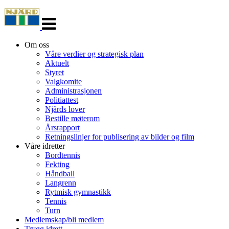
Veksle
navigasjon
Om oss
Våre verdier og strategisk plan
Aktuelt
Styret
Valgkomite
Administrasjonen
Politiattest
Njårds lover
Bestille møterom
Årsrapport
Retningslinjer for publisering av bilder og film
Våre idretter
Bordtennis
Fekting
Håndball
Langrenn
Rytmisk gymnastikk
Tennis
Turn
Medlemskap/bli medlem
Trygg idrett