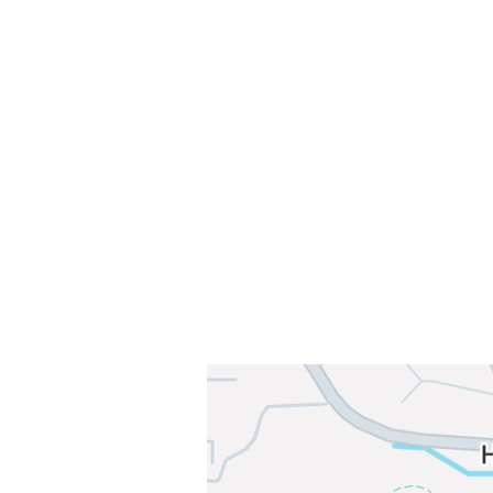
Velkommen til Njård
Sammen blir vi best!
Sørkedalsveien 106,
0378 Oslo
E-post: info@njaard.no
Telefon:
23 22 22 50
Organisasjonsnummer: 971435577
Her finner du oss