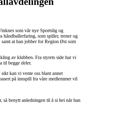
allavdelingen
 Vinknes som vår nye Sportslig og
s håndballerfaring, som spiller, trener og
r, samt at han jobber for Region Øst som
kling av klubben. Fra styrets side har vi
a til begge deler.
 sikt kan vi vente oss blant annet
basert på innspill fra våre medlemmer vil
, så benytt anledningen til å si hei når han