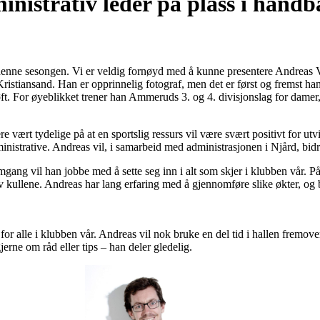
inistrativ leder på plass i håndb
n denne sesongen. Vi er veldig fornøyd med å kunne presentere Andreas
 Kristiansand. Han er opprinnelig fotograf, men det er først og fremst han
 løft. For øyeblikket trener han Ammeruds 3. og 4. divisjonslag for dame
 vært tydelige på at en sportslig ressurs vil være svært positivt for utvi
dministrative. Andreas vil, i samarbeid med administrasjonen i Njård, bidr
omgang vil han jobbe med å sette seg inn i alt som skjer i klubben vår. På
v kullene. Andreas har lang erfaring med å gjennomføre slike økter, og 
or alle i klubben vår. Andreas vil nok bruke en del tid i hallen fremover
erne om råd eller tips – han deler gledelig.