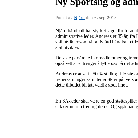
Ny Sportslig og adm
Postet av
Njård
den
6. sep 2018
Njård håndball har styrket laget for fora
administrative leder. Andreas er 35 år, fra
spillutvikler som vil gi Njård håndball et
spillutvikler.
De siste par årene har medlemmer og trenere
også sett at vi trenger å løfte oss på det a
Andreas er ansatt i 50 % stilling. I første 
trenersamlinger samt tema-økter på tvers a
dette tilbudet bli tatt veldig godt imot.
En SA-leder skal være en god støttespiller f
stikker innom trening deres. Og spør han gj