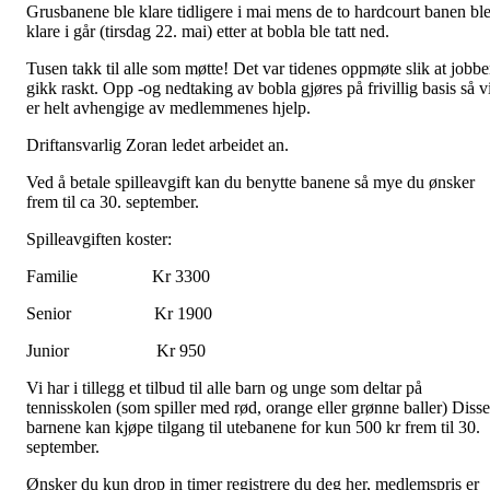
Grusbanene ble klare tidligere i mai mens de to hardcourt banen bl
klare i går (tirsdag 22. mai) etter at bobla ble tatt ned.
Tusen takk til alle som møtte! Det var tidenes oppmøte slik at jobb
gikk raskt. Opp -og nedtaking av bobla gjøres på frivillig basis så v
er helt avhengige av medlemmenes hjelp.
Driftansvarlig Zoran ledet arbeidet an.
Ved å betale spilleavgift kan du benytte banene så mye du ønsker
frem til ca 30. september.
Spilleavgiften koster:
Familie Kr 3300
Senior Kr 1900
Junior Kr 950
Vi har i tillegg et tilbud til alle barn og unge som deltar på
tennisskolen (som spiller med rød, orange eller grønne baller) Disse
barnene kan kjøpe tilgang til utebanene for kun 500 kr frem til 30.
september.
Ønsker du kun drop in timer registrere du deg her, medlemspris er