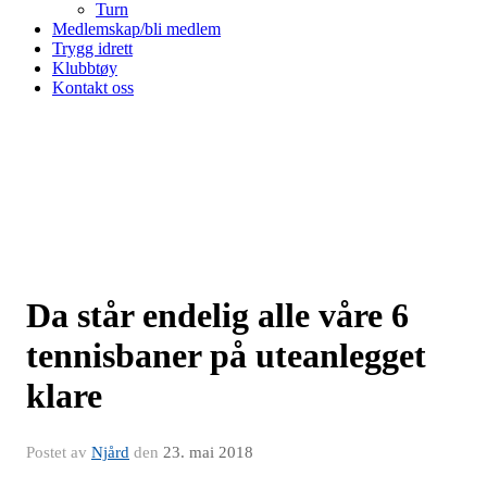
Turn
Medlemskap/bli medlem
Trygg idrett
Klubbtøy
Kontakt oss
Da står endelig alle våre 6
tennisbaner på uteanlegget
klare
Postet av
Njård
den
23. mai 2018