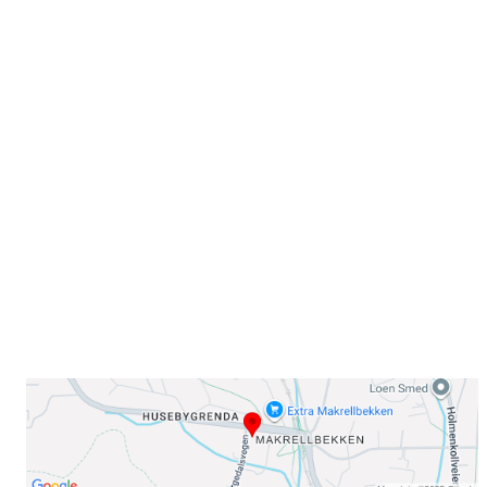
Velkommen til Njård
Sammen blir vi best!
Sørkedalsveien 106,
0378 Oslo
E-post: info@njaard.no
Telefon:
23 22 22 50
Organisasjonsnummer: 971435577
Her finner du oss