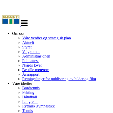
Veksle
navigasjon
Om oss
Våre verdier og strategisk plan
Aktuelt
Styret
Valgkomite
Administrasjonen
Politiattest
Njårds lover
Bestille møterom
Årsrapport
Retningslinjer for publisering av bilder og film
Våre idretter
Bordtennis
Fekting
Håndball
Langrenn
Rytmisk gymnastikk
Tennis