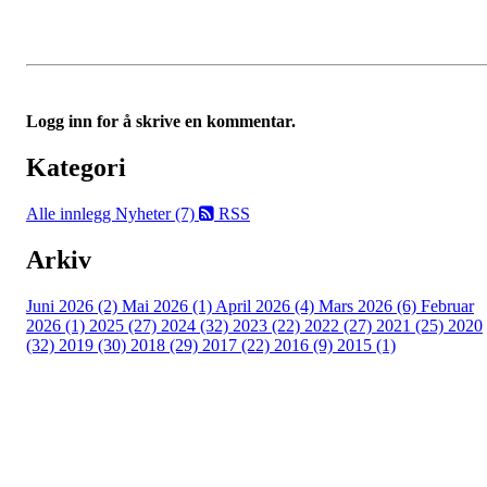
Logg inn for å skrive en kommentar.
Kategori
Alle innlegg
Nyheter (7)
RSS
Arkiv
Juni 2026 (2)
Mai 2026 (1)
April 2026 (4)
Mars 2026 (6)
Februar
2026 (1)
2025 (27)
2024 (32)
2023 (22)
2022 (27)
2021 (25)
2020
(32)
2019 (30)
2018 (29)
2017 (22)
2016 (9)
2015 (1)
Velkommen til Njård