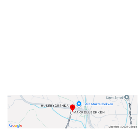
Sammen blir vi best!
Sørkedalsveien 106,
0378 Oslo
E-post: info@njaard.no
Telefon:
23 22 22 50
Organisasjonsnummer: 971435577
Her finner du oss