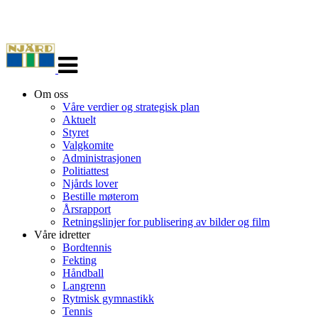
Veksle
navigasjon
Om oss
Våre verdier og strategisk plan
Aktuelt
Styret
Valgkomite
Administrasjonen
Politiattest
Njårds lover
Bestille møterom
Årsrapport
Retningslinjer for publisering av bilder og film
Våre idretter
Bordtennis
Fekting
Håndball
Langrenn
Rytmisk gymnastikk
Tennis