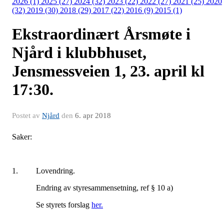
2026 (1)
2025 (27)
2024 (32)
2023 (22)
2022 (27)
2021 (25)
2020
(32)
2019 (30)
2018 (29)
2017 (22)
2016 (9)
2015 (1)
Ekstraordinært Årsmøte i
Njård i klubbhuset,
Jensmessveien 1, 23. april kl
17:30.
Postet av
Njård
den
6. apr 2018
Saker:
1. Lovendring.
Endring av styresammensetning, ref § 10 a)
Se styrets forslag
her.