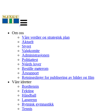
Veksle
navigasjon
Om oss
Våre verdier og strategisk plan
Aktuelt
Styret
Valgkomite
Administrasjonen
Politiattest
Njårds lover
Bestille møterom
Årsrapport
Retningslinjer for publisering av bilder og film
Våre idretter
Bordtennis
Fekting
Håndball
Langrenn
Rytmisk gymnastikk
Tennis