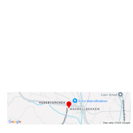
Velkommen til Njård
Sammen blir vi best!
Sørkedalsveien 106,
0378 Oslo
E-post: info@njaard.no
Telefon:
23 22 22 50
Organisasjonsnummer: 971435577
Her finner du oss