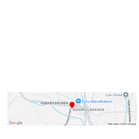
Sammen blir vi best!
Sørkedalsveien 106,
0378 Oslo
E-post: info@njaard.no
Telefon:
23 22 22 50
Organisasjonsnummer: 971435577
Her finner du oss