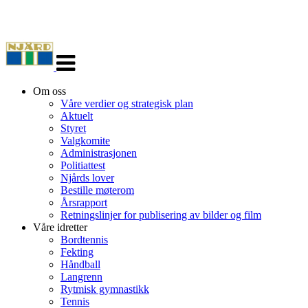
Veksle
navigasjon
Om oss
Våre verdier og strategisk plan
Aktuelt
Styret
Valgkomite
Administrasjonen
Politiattest
Njårds lover
Bestille møterom
Årsrapport
Retningslinjer for publisering av bilder og film
Våre idretter
Bordtennis
Fekting
Håndball
Langrenn
Rytmisk gymnastikk
Tennis