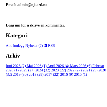
Email: admin@njaard.no
Logg inn for å skrive en kommentar.
Kategori
Alle innlegg
Nyheter (7)
RSS
Arkiv
Juni 2026 (2)
Mai 2026 (1)
April 2026 (4)
Mars 2026 (6)
Februar
2026 (1)
2025 (27)
2024 (32)
2023 (22)
2022 (27)
2021 (25)
2020
(32)
2019 (30)
2018 (29)
2017 (22)
2016 (9)
2015 (1)
Velkommen til Njård