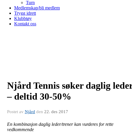
Turn
Medlemskap/bli medlem
Trygg idrett
Klubbtøy
Kontakt oss
Njård Tennis søker daglig lede
– deltid 30-50%
Postet av
Njård
den
22. des 2017
En kombinasjon daglig leder/trener kan vurderes for rette
vedkommende