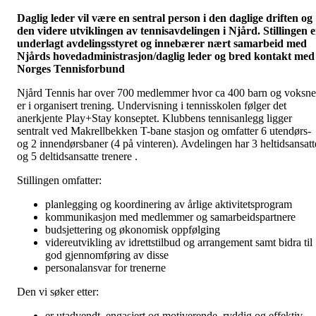
Daglig leder vil være en sentral person i den daglige driften og
den videre utviklingen av tennisavdelingen i Njård. Stillingen e
underlagt avdelingsstyret og innebærer nært samarbeid med
Njårds hovedadministrasjon/daglig leder og bred kontakt med
Norges Tennisforbund
Njård Tennis har over 700 medlemmer hvor ca 400 barn og voksne
er i organisert trening. Undervisning i tennisskolen følger det
anerkjente Play+Stay konseptet. Klubbens tennisanlegg ligger
sentralt ved Makrellbekken T-bane stasjon og omfatter 6 utendørs-
og 2 innendørsbaner (4 på vinteren). Avdelingen har 3 heltidsansatt
og 5 deltidsansatte trenere .
Stillingen omfatter:
planlegging og koordinering av årlige aktivitetsprogram
kommunikasjon med medlemmer og samarbeidspartnere
budsjettering og økonomisk oppfølging
videreutvikling av idrettstilbud og arrangement samt bidra til
god gjennomføring av disse
personalansvar for trenerne
Den vi søker etter:
er utadvendt, engasjert og motiverende, ryddig og effektiv