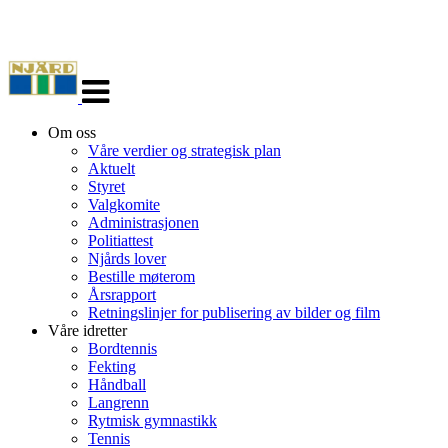
Veksle
navigasjon
Om oss
Våre verdier og strategisk plan
Aktuelt
Styret
Valgkomite
Administrasjonen
Politiattest
Njårds lover
Bestille møterom
Årsrapport
Retningslinjer for publisering av bilder og film
Våre idretter
Bordtennis
Fekting
Håndball
Langrenn
Rytmisk gymnastikk
Tennis