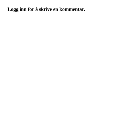
Logg inn for å skrive en kommentar.
Velkommen til Njård
Sammen blir vi best!
Sørkedalsveien 106,
0378 Oslo
E-post: info@njaard.no
Telefon:
23 22 22 50
Organisasjonsnummer: 971435577
Her finner du oss