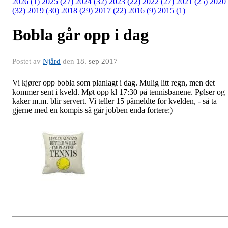
2026 (1)
2025 (27)
2024 (32)
2023 (22)
2022 (27)
2021 (25)
2020
(32)
2019 (30)
2018 (29)
2017 (22)
2016 (9)
2015 (1)
Bobla går opp i dag
Postet av
Njård
den
18. sep 2017
Vi kjører opp bobla som planlagt i dag. Mulig litt regn, men det
kommer sent i kveld. Møt opp kl 17:30 på tennisbanene. Pølser og
kaker m.m. blir servert. Vi teller 15 påmeldte for kvelden, - så ta
gjerne med en kompis så går jobben enda fortere:)