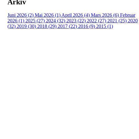
Arkiv
Juni 2026 (2)
Mai 2026 (1)
April 2026 (4)
Mars 2026 (6)
Februar
2026 (1)
2025 (27)
2024 (32)
2023 (22)
2022 (27)
2021 (25)
2020
(32)
2019 (30)
2018 (29)
2017 (22)
2016 (9)
2015 (1)
Velkommen til Njård
Sammen blir vi best!
Sørkedalsveien 106,
0378 Oslo
E-post: info@njaard.no
Telefon:
23 22 22 50
Organisasjonsnummer: 971435577