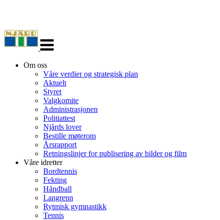
Veksle
navigasjon
Om oss
Våre verdier og strategisk plan
Aktuelt
Styret
Valgkomite
Administrasjonen
Politiattest
Njårds lover
Bestille møterom
Årsrapport
Retningslinjer for publisering av bilder og film
Våre idretter
Bordtennis
Fekting
Håndball
Langrenn
Rytmisk gymnastikk
Tennis