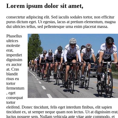
Lorem ipsum dolor sit amet,
consectetur adipiscing elit. Sed iaculis sodales tortor, non efficitur
purus dictum eget. Ut egestas, lacus at pretium elementum, magna
dui ultricies tellus, sed pellentesque urna enim placerat massa.
Phasellus
ultrices
molestie
erat,
imperdiet
dignissim
ex auctor
at. Cras
blandit
risus eu
tortor
fermentum
, eget
consequat
tortor
eleifend. Donec tincidunt, felis eget interdum finibus, elit sapien
tincidunt ex, ut semper neque quam non lectus. Ut at dignissim erat
luctus posuere sem. Nullam vehicula ante vitae ante commodo, et