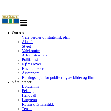
Veksle
navigasjon
Om oss
Våre verdier og strategisk plan
Aktuelt
Styret
Valgkomite
Administrasjonen
Politiattest
Njårds lover
Bestille møterom
Årsrapport
Retningslinjer for publisering av bilder og film
Våre idretter
Bordtennis
Fekting
Håndball
Langrenn
Rytmisk gymnastikk
Tennis