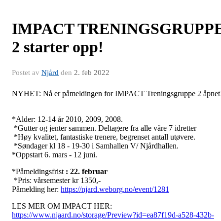
IMPACT TRENINGSGRUPP
2 starter opp!
Postet av
Njård
den
2. feb 2022
NYHET: Nå er påmeldingen for IMPACT Treningsgruppe 2 åpnet
*Alder: 12-14 år 2010, 2009, 2008.
*Gutter og jenter sammen. Deltagere fra alle våre 7 idretter
*Høy kvalitet, fantastiske trenere, begrenset antall utøvere.
*Søndager kl 18 - 19-30 i Samhallen V/ Njårdhallen.
*Oppstart 6. mars - 12 juni.
*Påmeldingsfrist
: 22. februar
*Pris: vårsemester kr 1350,-
Påmelding her:
https://njard.weborg.no/event/1281
LES MER OM IMPACT HER:
https://www.njaard.no/storage/Preview?id=ea87f19d-a528-432b-