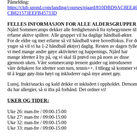
Påmelding:
https://club.spond.com/landing/courses/njaard/810DBD9AC8EE4
CB821573EEFB45733D
FELLES INFORMASJON FOR ALLE ALDERSGRUPPER
Njård Sommercamps dekker alle ferdighetsnivå fra nybegynnere til
erfarne aktive spillere. Alle grupper vil ha daglige håndball-økter.
For de eldre og mer erfarne så vil håndball være hovedfokus. For d
yngre så vil vi ha 1-2 håndball økt(er) daglig. Resten av dagen fylle
vi med mange andre gøye aktiviteter og happenings. Njård har
mange idretter å by på, og vi skal få prøvd oss på noen av disse
gjennom uken. Våre sommercamp trenere guider og introduserer
våre deltakere for idretter som turn, tennis++. I tillegg så kommer v
til å legge gøy-lista høyt og inkluderer også mye annet gøy.
Lunsj, frukt/snacks og kald drikke er inkludert i oppholdet. Dersom
du har allergier, så si ifra på forhånd. Det ordner vi!
UKER OG TIDER:
Uke 26: man-fre / 09:00-15:00
Uke 27: man-fre / 09:00-15:00
Uke 32: man-fre / 09:00-15:00
Uke 33: man-fre / 09:00-15:00