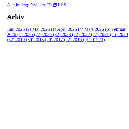
Alle innlegg
Nyheter (7)
RSS
Arkiv
Juni 2026 (2)
Mai 2026 (1)
April 2026 (4)
Mars 2026 (6)
Februar
2026 (1)
2025 (27)
2024 (32)
2023 (22)
2022 (27)
2021 (25)
2020
(32)
2019 (30)
2018 (29)
2017 (22)
2016 (9)
2015 (1)
Velkommen til Njård
Sammen blir vi best!
Sørkedalsveien 106,
0378 Oslo
E-post: info@njaard.no
Telefon:
23 22 22 50