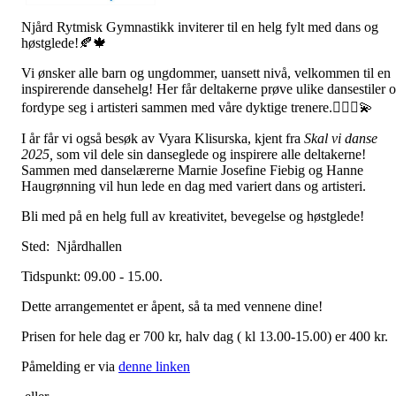
Njård Rytmisk Gymnastikk inviterer til en helg fylt med dans og
høstglede!🍂🍁
Vi ønsker alle barn og ungdommer, uansett nivå, velkommen til en
inspirerende dansehelg! Her får deltakerne prøve ulike dansestiler 
fordype seg i artisteri sammen med våre dyktige trenere.🤸🏻‍♀💫
I år får vi også besøk av Vyara Klisurska, kjent fra
Skal vi danse
2025,
som vil dele sin danseglede og inspirere alle deltakerne!
Sammen med danselærerne Marnie Josefine Fiebig og Hanne
Haugrønning vil hun lede en dag med variert dans og artisteri.
Bli med på en helg full av kreativitet, bevegelse og høstglede!
Sted: Njårdhallen
Tidspunkt: 09.00 - 15.00.
Dette arrangementet er åpent, så ta med vennene dine!
Prisen for hele dag er 700 kr, halv dag ( kl 13.00-15.00) er 400 kr.
Påmelding er via
denne linken