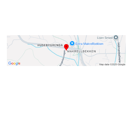
Organisasjonsnummer: 971435577
Her finner du oss