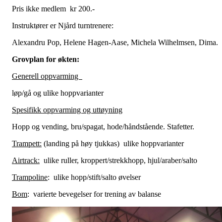
Pris ikke medlem kr 200.-
Instruktører er Njård turntrenere:
Alexandru Pop, Helene Hagen-Aase, Michela Wilhelmsen, Dima.
Grovplan for økten:
Generell oppvarming
løp/gå og ulike hoppvarianter
Spesifikk oppvarming og uttøyning
Hopp og vending, bru/spagat, hode/håndstående. Stafetter.
Trampett:
(landing på høy tjukkas) ulike hoppvarianter
Airtrack:
ulike ruller, kroppert/strekkhopp, hjul/araber/salto
Trampoline
: ulike hopp/stift/salto øvelser
Bom
: varierte bevegelser for trening av balanse