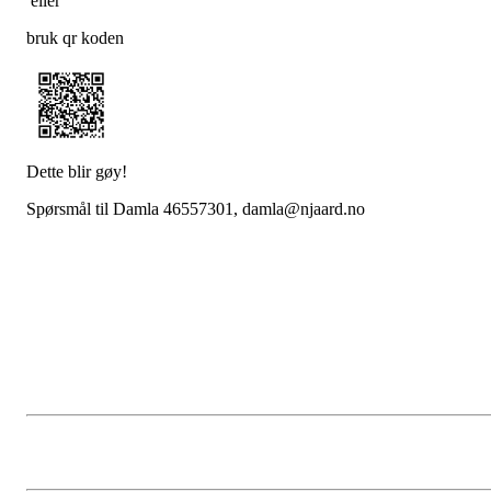
eller
bruk qr koden
Dette blir gøy!
Spørsmål til Damla 46557301, damla@njaard.no