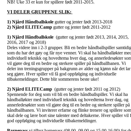
NB! Uke 33 er kun for spillere født 2011-2015.
VI DELER GRUPPENE SLIK:
1) Njård Håndballskole
gutter og jenter født 2013-2018
2) Njård ELITECamp
gutter og jenter født 2011-2012
1) Njård Håndballskole
(gutter og jenter født 2013, 2014, 2015,
2016, 2017 og 2018)
Deles videre inn i 2-3 grupper. Bli en bedre håndballspiller samtidi
som du har det gøy og får nye venner. Vi skal ha håndballøkter me
individuell teknikk og hovedtema hver dag, og annerledesøkter so
vil gjøre deg til en bedre og sterkere spiller på håndballbanen. Vi
deler inn treningsgrupper på bakgrunn av alder og kjønn når det lar
seg gjøre. Hver spiller vil få god oppfølging og individuelle
tilbakemeldinger. Dette blir sommerens beste uke!
2) Njård ELITECamp
(gutter og jenter født 2011 og 2012)
Spennende for deg som vil bli en bedre håndballspiller. Vi skal ha
håndballøkter med individuell teknikk og hovedtema hver dag, og
annerledesøkter som vil gjøre deg til en bedre og sterkere spiller på
håndballbanen. Vi inviterer erfarne og flinke trenere og spillere so
skal dele og lære bort sine talenter med deltakerne. Hver spiller vil 
god oppfølging og individuelle tilbakemeldinger.
Barnepass
vi tilbyr barnepass (08.00- 09.00 og 15.00-16.00) for d