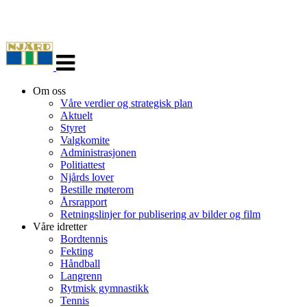
Veksle
navigasjon
Om oss
Våre verdier og strategisk plan
Aktuelt
Styret
Valgkomite
Administrasjonen
Politiattest
Njårds lover
Bestille møterom
Årsrapport
Retningslinjer for publisering av bilder og film
Våre idretter
Bordtennis
Fekting
Håndball
Langrenn
Rytmisk gymnastikk
Tennis