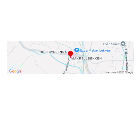
Telefon:
23 22 22 50
Organisasjonsnummer: 971435577
Her finner du oss