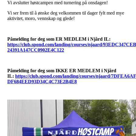
Vi avslutter høstcampen med turnering på onsdagen!
Vi ser frem til å ønske deg velkommen til dager fylt med mye
aktivitet, moro, vennskap og glede!
Påmelding for deg som ER MEDLEM i Njård IL:
https://club.spond.com/landing/courses/njaard/93EDC347CE
24391A147CC0902E4C122
Påmelding for deg som IKKE ER MEDLEM i Njård
IL:
https://club.spond.com/landing/courses/njaard/7DFEA6A
DF684EED93D34C4C73E2B4E8