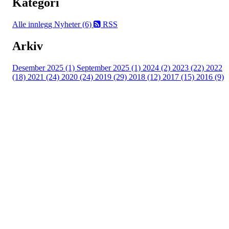
Kategori
Alle innlegg
Nyheter (6)
RSS
Arkiv
Desember 2025 (1)
September 2025 (1)
2024 (2)
2023 (22)
2022
(18)
2021 (24)
2020 (24)
2019 (29)
2018 (12)
2017 (15)
2016 (9)
Velkommen til Njård
Sammen blir vi best!
Sørkedalsveien 106,
0378 Oslo
E-post: info@njaard.no