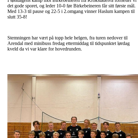
I søndagens kamp mot Birkebeineren fra Krokstadelva fortsetter vi 
det gode sporet, og leder 10-0 før Birkebeineren får sitt første mål.
Med 13-3 til pause og 22-5 i 2.omgang vinner Haslum kampen til
slutt 35-8!
Stemningen har vært på topp hele helgen, fra turen nedover til
Arendal med minibuss fredag ettermiddag til tidspunktet lørdag
kveld da vi var klare for hovedrunden.