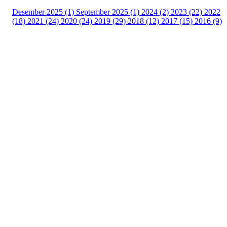
Desember 2025 (1)
September 2025 (1)
2024 (2)
2023 (22)
2022
(18)
2021 (24)
2020 (24)
2019 (29)
2018 (12)
2017 (15)
2016 (9)
Velkommen til Njård
Sammen blir vi best!
Sørkedalsveien 106,
0378 Oslo
E-post: info@njaard.no
Telefon:
23 22 22 50
Organisasjonsnummer: 971435577
Her finner du oss