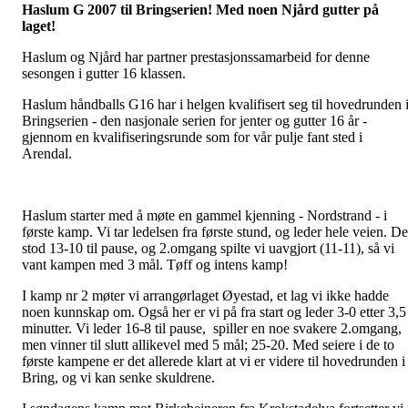
Haslum G 2007 til Bringserien! Med noen Njård gutter på
laget!
Haslum og Njård har partner prestasjonssamarbeid for denne
sesongen i gutter 16 klassen.
Haslum håndballs G16 har i helgen kvalifisert seg til hovedrunden 
Bringserien - den nasjonale serien for jenter og gutter 16 år -
gjennom en kvalifiseringsrunde som for vår pulje fant sted i
Arendal.
Haslum starter med å møte en gammel kjenning - Nordstrand - i
første kamp. Vi tar ledelsen fra første stund, og leder hele veien. De
stod 13-10 til pause, og 2.omgang spilte vi uavgjort (11-11), så vi
vant kampen med 3 mål. Tøff og intens kamp!
I kamp nr 2 møter vi arrangørlaget Øyestad, et lag vi ikke hadde
noen kunnskap om. Også her er vi på fra start og leder 3-0 etter 3,5
minutter. Vi leder 16-8 til pause, spiller en noe svakere 2.omgang,
men vinner til slutt allikevel med 5 mål; 25-20. Med seiere i de to
første kampene er det allerede klart at vi er videre til hovedrunden i
Bring, og vi kan senke skuldrene.