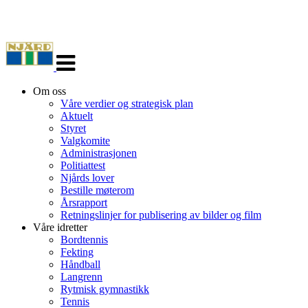
Veksle
navigasjon
Om oss
Våre verdier og strategisk plan
Aktuelt
Styret
Valgkomite
Administrasjonen
Politiattest
Njårds lover
Bestille møterom
Årsrapport
Retningslinjer for publisering av bilder og film
Våre idretter
Bordtennis
Fekting
Håndball
Langrenn
Rytmisk gymnastikk
Tennis