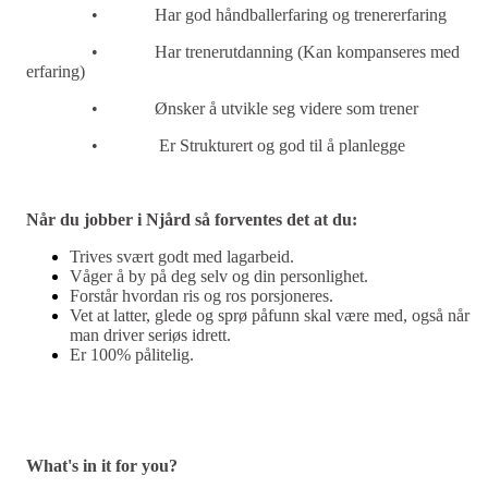
•
Har god hå
ndballerfaring og trenererfaring
•
Har trenerutdanning (
Kan kompanseres med
erfaring
)
•
Ø
nsker
å utvikle seg videre som trener
•
Er
Strukturert og god til å planlegge
Når du jobber i Njård så forventes det at du:
Trives svært godt med lagarbeid.
Våger å by på deg selv og din personlighet.
Forstår hvordan ris og ros porsjoneres.
Vet at latter, glede og sprø påfunn skal være med, også når
man driver seriøs idrett.
Er 100% pålitelig.
What's in it for you?