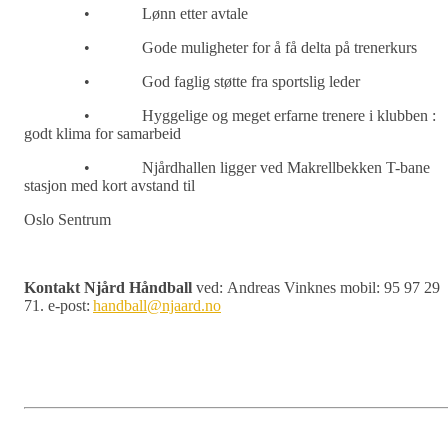
•
L
ø
nn etter avtal
e
•
Gode muligheter for å få delta på trenerkurs
•
God faglig st
ø
tte fra sportslig leder
•
Hyggelige og meget erfarne trenere i klubben
:
godt klima for
samarbeid
•
Nj
å
rdhallen
ligger ved Makrellbekken T-bane
stasjon med kort avstand til
Oslo Sentrum
Kontakt Nj
å
rd H
å
ndball
ved:
Andreas Vinknes mobil: 95 97 29
71. e-post:
handball@njaard.no