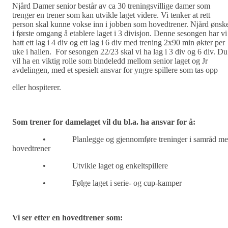
Njård Damer senior best
å
r av ca 30 treningsvillige damer som
trenger en trener som kan utvikle laget videre. Vi tenker at rett
person skal kunne vokse inn i jobben som hovedtrener. Njård ønsk
i første omgang å etablere laget i 3 divisjon. Denne sesongen har vi
hatt ett lag i 4 div og ett lag i 6 div med trening 2x90 min økter per
uke i hallen. For sesongen 22/23 skal vi ha lag i 3 div og 6 div. Du
vil ha en viktig rolle som bindeledd mellom
senior laget og Jr
avdelingen, med et spesielt ansvar for yngre spillere som tas opp
eller hospiterer.
Som trener for damelaget vil du bl.a. ha ansvar for
å
:
•
Planlegge og gjennomf
ø
re treninger i samråd m
hovedtrener
•
Utvikle laget og enkeltspillere
•
Følge laget i serie- og cup-kamper
Vi ser etter en hovedtrener som: