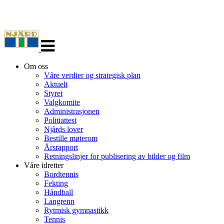
Veksle
navigasjon
Om oss
Våre verdier og strategisk plan
Aktuelt
Styret
Valgkomite
Administrasjonen
Politiattest
Njårds lover
Bestille møterom
Årsrapport
Retningslinjer for publisering av bilder og film
Våre idretter
Bordtennis
Fekting
Håndball
Langrenn
Rytmisk gymnastikk
Tennis