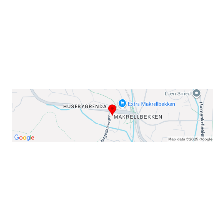
E-post: info@njaard.no
Telefon:
23 22 22 50
Organisasjonsnummer: 971435577
Her finner du oss