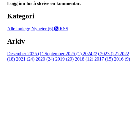
Logg inn for å skrive en kommentar.
Kategori
Alle innlegg
Nyheter (6)
RSS
Arkiv
Desember 2025 (1)
September 2025 (1)
2024 (2)
2023 (22)
2022
(18)
2021 (24)
2020 (24)
2019 (29)
2018 (12)
2017 (15)
2016 (9)
Velkommen til Njård
Sammen blir vi best!
Sørkedalsveien 106,
0378 Oslo