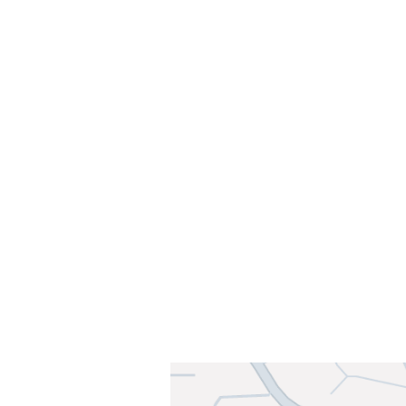
Velkommen til Njård
Sammen blir vi best!
Sørkedalsveien 106,
0378 Oslo
E-post: info@njaard.no
Telefon:
23 22 22 50
Organisasjonsnummer: 971435577
Her finner du oss