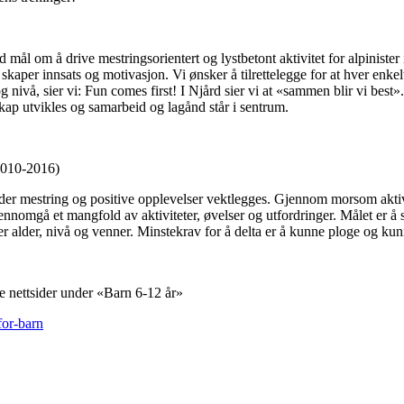
ål om å drive mestringsorientert og lystbetont aktivitet for alpinister i 
kaper innsats og motivasjon. Vi ønsker å tilrettelegge for at hver enkel
og nivå, sier vi: Fun comes first! I Njård sier vi at «sammen blir vi best»
kap utvikles og samarbeid og lagånd står i sentrum.
10-2016)
, der mestring og positive opplevelser vektlegges. Gjennom morsom aktivi
nnomgå et mangfold av aktiviteter, øvelser og utfordringer. Målet er å s
ter alder, nivå og venner. Minstekrav for å delta er å kunne ploge og kun
e nettsider under «Barn 6-12 år»
for-barn