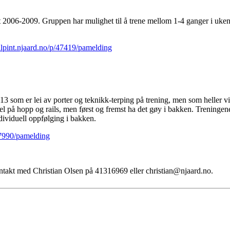
2006-2009. Gruppen har mulighet til å trene mellom 1-4 ganger i uken, 
/alpint.njaard.no/p/47419/pamelding
13 som er lei av porter og teknikk-terping på trening, men som heller vil
l på hopp og rails, men først og fremst ha det gøy i bakken. Treningene b
ndividuell oppfølging i bakken.
/47990/pamelding
ontakt med Christian Olsen på 41316969 eller christian@njaard.no.