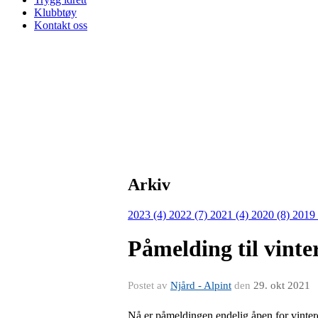
Klubbtøy
Kontakt oss
Arkiv
2023 (4)
2022 (7)
2021 (4)
2020 (8)
2019
Påmelding til vinte
Postet av
Njård - Alpint
den
29. okt 2021
Nå er påmeldingen endelig åpen for vinter