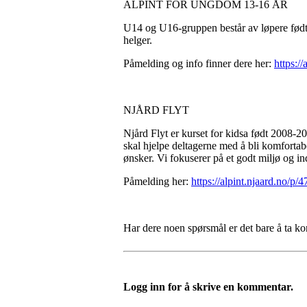
ALPINT FOR UNGDOM 13-16 ÅR
U14 og U16-gruppen består av løpere født 
helger.
Påmelding og info finner dere her:
https:/
NJÅRD FLYT
Njård Flyt er kurset for kidsa født 2008-20
skal hjelpe deltagerne med å bli komfortabe
ønsker. Vi fokuserer på et godt miljø og i
Påmelding her:
https://alpint.njaard.no/p
Har dere noen spørsmål er det bare å ta k
Logg inn for å skrive en kommentar.