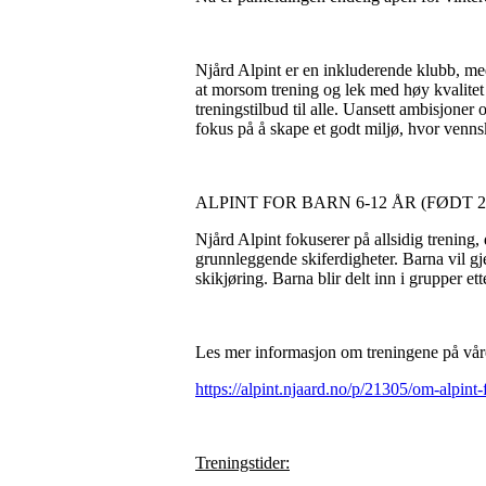
Njård Alpint er en inkluderende klubb, med m
at morsom trening og lek med høy kvalitet s
treningstilbud til alle. Uansett ambisjoner 
fokus på å skape et godt miljø, hvor venns
ALPINT FOR BARN 6-12 ÅR (FØDT 20
Njård Alpint fokuserer på allsidig trening
grunnleggende skiferdigheter. Barna vil gje
skikjøring. Barna blir delt inn i grupper et
Les mer informasjon om treningene på vår
https://alpint.njaard.no/p/21305/om-alpint-
Treningstider: