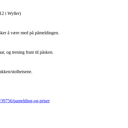
2 i Wyller)
nsker å være med på påmeldingen.
uar, og trening fram til påsken.
akken/stolheisene.
/p/39756/pamelding-og-priser