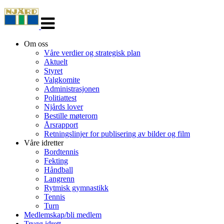
Veksle
navigasjon
Om oss
Våre verdier og strategisk plan
Aktuelt
Styret
Valgkomite
Administrasjonen
Politiattest
Njårds lover
Bestille møterom
Årsrapport
Retningslinjer for publisering av bilder og film
Våre idretter
Bordtennis
Fekting
Håndball
Langrenn
Rytmisk gymnastikk
Tennis
Turn
Medlemskap/bli medlem
Trygg idrett