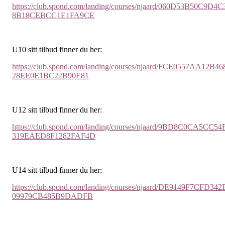
https://club.spond.com/landing/courses/njaard/060D53B50C9D4C
8B18CEBCC1E1FA9CE
U10 sitt tilbud finner du her:
https://club.spond.com/landing/courses/njaard/FCE0557AA12B46
28EE0E1BC22B90E81
U12 sitt tilbud finner du her:
https://club.spond.com/landing/courses/njaard/9BD8C0CA5CC54
319EAED8F1282FAF4D
U14 sitt tilbud finner du her:
https://club.spond.com/landing/courses/njaard/DE9149F7CFD342
09979CB485B9DADFB