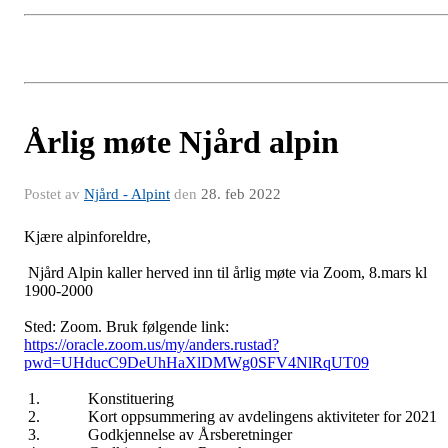
Årlig møte Njård alpin
Postet av
Njård - Alpint
den
28. feb 2022
Kjære alpinforeldre,
Njård Alpin kaller herved inn til årlig møte via Zoom, 8.mars kl
1900-2000
Sted: Zoom. Bruk følgende link:
https://oracle.zoom.us/my/anders.rustad?
pwd=UHducC9DeUhHaXlDMWg0SFV4NlRqUT09
1. Konstituering
2. Kort oppsummering av avdelingens aktiviteter for 2021
3. Godkjennelse av Årsberetninger