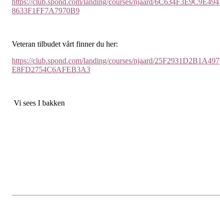
https://club.spond.com/landing/courses/njaard/6C634F3E9C9E494
8633F1FF7A7970B9
Veteran tilbudet vårt finner du her:
https://club.spond.com/landing/courses/njaard/25F2931D2B1A497
E8FD2754C6AFEB3A3
Vi sees I bakken