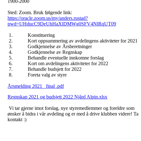
1900-2000
Sted: Zoom. Bruk følgende link:
https://oracle.zoom.us/my/anders.rustad?
pwd=UHducC9DeUhHaXlDMWg0SFV4NlRqUT09
1. Konstituering
2. Kort oppsummering av avdelingens aktiviteter for 2021
3. Godkjennelse av Årsberetninger
4. Godkjennelse av Regnskap
5. Behandle eventuelle innkomne forslag
6. Kort om avdelingens aktiviteter for 2022
7. Behandle budsjett for 2022
8. Foreta valg av styre
Årsmelding 2021_ final .pdf
Regnskap 2021 og budsjett 2022 Njård Alpin.xlsx
Vi tar gjerne imot forslag, nye styremedlemmer og foreldre som
ønsker å bidra i vår avdeling og er med å drive klubben videre! Ta
kontakt :)