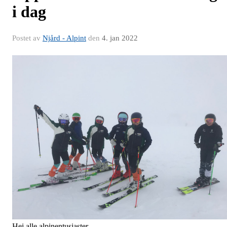
i dag
Postet av
Njård - Alpint
den
4. jan 2022
Hei alle alpinentusiaster.