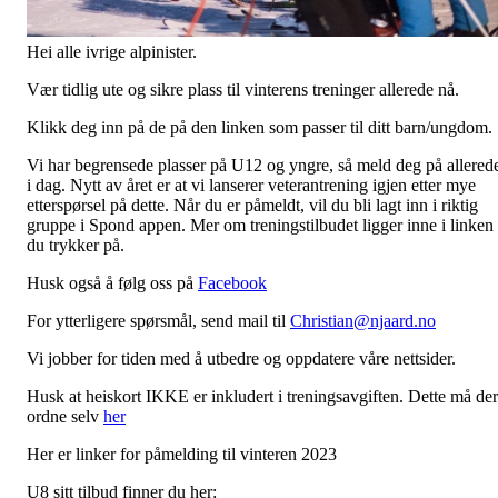
Hei alle ivrige alpinister.
Vær tidlig ute og sikre plass til vinterens treninger allerede nå.
Klikk deg inn på de på den linken som passer til ditt barn/ungdom.
Vi har begrensede plasser på U12 og yngre, så meld deg på allered
i dag. Nytt av året er at vi lanserer veterantrening igjen etter mye
etterspørsel på dette. Når du er påmeldt, vil du bli lagt inn i riktig
gruppe i Spond appen. Mer om treningstilbudet ligger inne i linken
du trykker på.
Husk også å følg oss på
Facebook
For ytterligere spørsmål, send mail til
Christian@njaard.no
Vi jobber for tiden med å utbedre og oppdatere våre nettsider.
Husk at heiskort IKKE er inkludert i treningsavgiften. Dette må de
ordne selv
her
Her er linker for påmelding til vinteren 2023
U8 sitt tilbud finner du her: