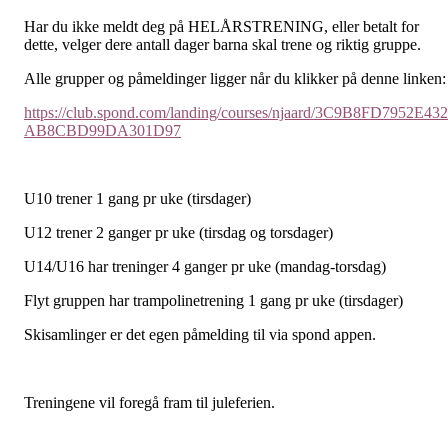
Har du ikke meldt deg på HELÅRSTRENING, eller betalt for
dette, velger dere antall dager barna skal trene og riktig gruppe.
Alle grupper og påmeldinger ligger når du klikker på denne linken:
https://club.spond.com/landing/courses/njaard/3C9B8FD7952E43
AB8CBD99DA301D97
U10 trener 1 gang pr uke (tirsdager)
U12 trener 2 ganger pr uke (tirsdag og torsdager)
U14/U16 har treninger 4 ganger pr uke (mandag-torsdag)
Flyt gruppen har trampolinetrening 1 gang pr uke (tirsdager)
Skisamlinger er det egen påmelding til via spond appen.
Treningene vil foregå fram til juleferien.