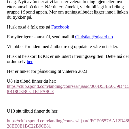
i dag. Nytt av året er at vi lanserer veterantrening igjen etter mye
etterspørsel på dette. Når du er påmeldt, vil du bli lagt inn i riktig
gruppe i Spond appen. Mer om treningstilbudet ligger inne i linken
du trykker på.
Husk også å følg oss på
Facebook
For ytterligere spørsmål, send mail til
Christian@njaard.no
Vi jobber for tiden med å utbedre og oppdatere våre nettsider.
Husk at heiskort IKKE er inkludert i treningsavgiften. Dette må de
ordne selv
her
Her er linker for påmelding til vinteren 2023
U8 sitt tilbud finner du her:
https://club.spond.com/landing/courses/njaard/060D53B50C9D4C
8B18CEBCC1E1FA9CE
U10 sitt tilbud finner du her:
https://club.spond.com/landing/courses/njaard/FCE0557AA12B46
28EE0E1BC22B90E81