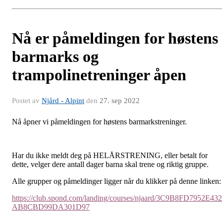
Nå er påmeldingen for høstens
barmarks og
trampolinetreninger åpen
Postet av
Njård - Alpint
den
27. sep 2022
Nå åpner vi påmeldingen for høstens barmarkstreninger.
Har du ikke meldt deg på HELÅRSTRENING, eller betalt for
dette, velger dere antall dager barna skal trene og riktig gruppe.
Alle grupper og påmeldinger ligger når du klikker på denne linken:
https://club.spond.com/landing/courses/njaard/3C9B8FD7952E43
AB8CBD99DA301D97