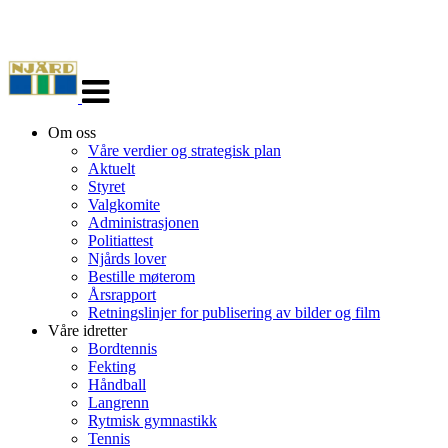
Veksle
navigasjon
Om oss
Våre verdier og strategisk plan
Aktuelt
Styret
Valgkomite
Administrasjonen
Politiattest
Njårds lover
Bestille møterom
Årsrapport
Retningslinjer for publisering av bilder og film
Våre idretter
Bordtennis
Fekting
Håndball
Langrenn
Rytmisk gymnastikk
Tennis