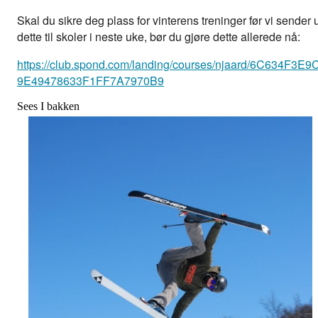
Skal du sikre deg plass for vinterens treninger før vi sender u
dette til skoler i neste uke, bør du gjøre dette allerede nå:
https://club.spond.com/landing/courses/njaard/6C634F3E9
9E49478633F1FF7A7970B9
Sees I bakken