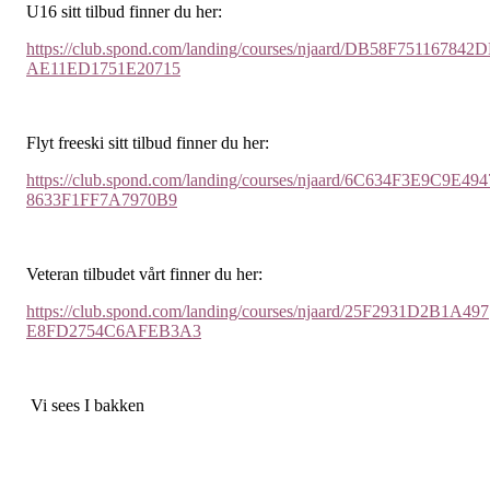
U16 sitt tilbud finner du her:
https://club.spond.com/landing/courses/njaard/DB58F751167842
AE11ED1751E20715
Flyt freeski sitt tilbud finner du her:
https://club.spond.com/landing/courses/njaard/6C634F3E9C9E494
8633F1FF7A7970B9
Veteran tilbudet vårt finner du her:
https://club.spond.com/landing/courses/njaard/25F2931D2B1A497
E8FD2754C6AFEB3A3
Vi sees I bakken