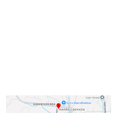
Velkommen til Njård
Sammen blir vi best!
Sørkedalsveien 106,
0378 Oslo
E-post: info@njaard.no
Telefon:
23 22 22 50
Organisasjonsnummer: 971435577
Her finner du oss