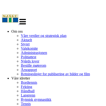
Veksle
navigasjon
Om oss
Våre verdier og strategisk plan
Aktuelt
Styret
Valgkomite
Administrasjonen
Politiattest
Njårds lover
Bestille møterom
Årsrapport
Retningslinjer for publisering av bilder og film
Våre idretter
Bordtennis
Fekting
Håndball
Langrenn
Rytmisk gymnastikk
Tennis