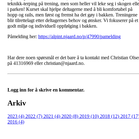
teknikk-terping på trening, men som heller vil leke seg i skogen elle
i parken! Kurset skal hjelpe deltagerne med å bli komfortabel på
hopp og rails, men først og fremst ha det gøy i bakken. Treningene
blir tilrettelagt etter deltagernes behov og ønsker. Vi fokuserer på et
godt miljø og individuell oppfølging i bakken.
Påmelding her:
https://alpint.njaard.no/p/47990/pamelding
Har dere noen spørsmål er det bare å ta kontakt med Christian Olse
på 41316969 eller christian@njaard.no.
Logg inn for å skrive en kommentar.
Arkiv
2023 (4)
2022 (7)
2021 (4)
2020 (8)
2019 (10)
2018 (12)
2017 (17
2016 (4)