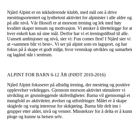
Njård Alpint er en inkluderende klubb, med mål om å drive
mestringsorientert og lystbetont aktivitet for alpinister i alle aldre og
på alle nivå. Vår filosofi er at morsom trening og lek med høy
kvalitet skaper innsats og motivasjon. Vi ønsker å tilrettelegge for a
hver enkelt kan nå sine mål. Derfor har vi et treningstilbud til alle.
Uansett ambisjoner og nivå, sier vi: Fun comes first! I Njård sier vi
at «sammen blir vi best». Vi ser på alpint som en lagsport, og har
fokus på å skape et godt miljø, hvor vennskap utvikles og samarbei
og lagånd står i sentrum.
ALPINT FOR BARN 6-12 ÅR (FØDT 2010-2016)
Njård Alpint fokuserer på allsidig trening, der mestring og positive
opplevelser vektlegges. Gjennom morsom aktivitet stimulerer vi
utvikling av grunnleggende skiferdigheter. Barna vil gjennomgå et
mangfold av aktiviteter, øvelser og utfordringer. Målet er å skape
skiglede og varig interesse for skikjøring. Barna blir delt inn i
grupper etter alder, nivå og venner. Minstekrav for å delta er å kun
ploge og kunne ta heisen selv.