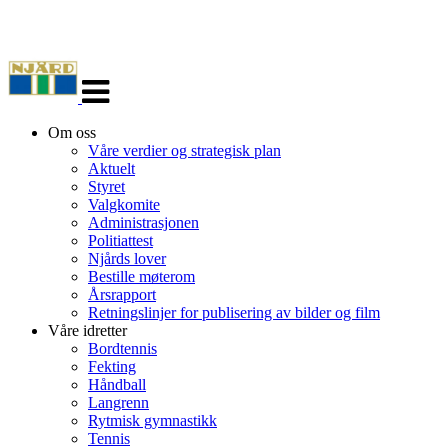
Veksle
navigasjon
Om oss
Våre verdier og strategisk plan
Aktuelt
Styret
Valgkomite
Administrasjonen
Politiattest
Njårds lover
Bestille møterom
Årsrapport
Retningslinjer for publisering av bilder og film
Våre idretter
Bordtennis
Fekting
Håndball
Langrenn
Rytmisk gymnastikk
Tennis