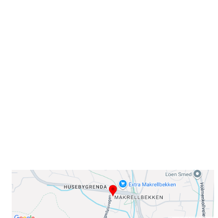
Velkommen til Njård
Sammen blir vi best!
Sørkedalsveien 106,
0378 Oslo
E-post: info@njaard.no
Telefon:
23 22 22 50
Organisasjonsnummer: 971435577
Her finner du oss