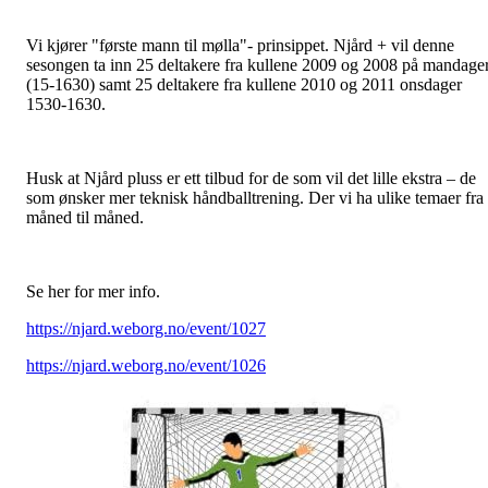
Vi kjører "f
ørst
e
man
n
til mølla
"-
prinsippet.
Njård + vil denne
sesongen
ta inn 25 deltakere
fra kullene 2009 og 2008 på mandage
(15-1630) samt 25 deltakere fra kullene 2010 og 2011 onsdager
1530-1630.
Husk at
Njård pluss er ett tilbud for de som vil det lille ekstra
– de
s
om ønsker mer
teknisk
håndballtrening. Der vi ha ulike temaer fra
måned til måned.
Se her for mer info.
https://njard.weborg.no/event/1027
https://njard.weborg.no/event/1026