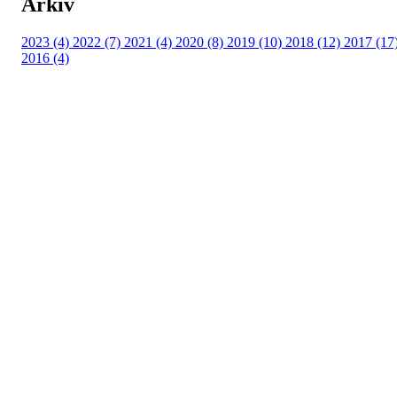
Arkiv
2023 (4)
2022 (7)
2021 (4)
2020 (8)
2019 (10)
2018 (12)
2017 (17
2016 (4)
Velkommen til Njård
Sammen blir vi best!
Sørkedalsveien 106,
0378 Oslo
E-post: info@njaard.no
Telefon:
23 22 22 50
Organisasjonsnummer: 971435577