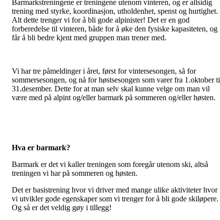
Barmarkstreningene er treningene utenom vinteren, og er allsidig
trening med styrke, koordinasjon, utholdenhet, spenst og hurtighet.
Alt dette trenger vi for å bli gode alpinister! Det er en god
forberedelse til vinteren, både for å øke den fysiske kapasiteten, og
får å bli bedre kjent med gruppen man trener med.
Vi har tre påmeldinger i året, først for vintersesongen, så for
sommersesongen, og nå for høstsesongen som varer fra 1.oktober ti
31.desember. Dette for at man selv skal kunne velge om man vil
være med på alpint og/eller barmark på sommeren og/eller høsten.
Hva er barmark?
Barmark er det vi kaller treningen som foregår utenom ski, altså
treningen vi har på sommeren og høsten.
Det er basistrening hvor vi driver med mange ulike aktiviteter hvor
vi utvikler gode egenskaper som vi trenger for å bli gode skiløpere.
Og så er det veldig gøy i tillegg!